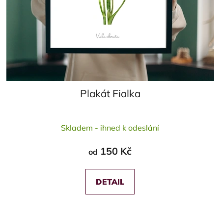
Plakát Fialka
Průměrné
Skladem - ihned k odeslání
hodnocení
produktu
150 Kč
od
je
5,0
z
DETAIL
5
hvězdiček.