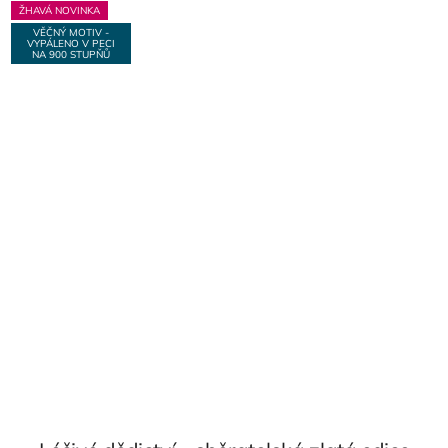
ŽHAVÁ NOVINKA
VĚČNÝ MOTIV -
VYPÁLENO V PECI
NA 900 STUPŇŮ