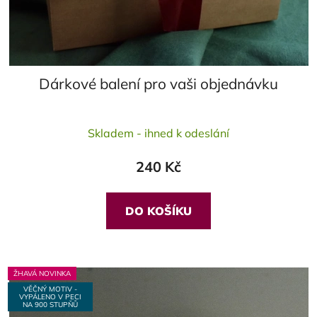
Dárkové balení pro vaši objednávku
Skladem - ihned k odeslání
240 Kč
DO KOŠÍKU
ŽHAVÁ NOVINKA
VĚČNÝ MOTIV -
VYPÁLENO V PECI
NA 900 STUPŇŮ