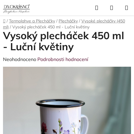
Přejít
Hledat
NÁKUP
na
obsah
KOŠÍK
Domů
/
Termolahve a Plecháčky
/
Plecháčky
/
Vysoké plecháčky (450
ml)
/
Vysoký plecháček 450 ml - Luční květiny
Vysoký plecháček 450 ml
- Luční květiny
Průměrné
Neohodnoceno
Podrobnosti hodnocení
hodnocení
produktu
je
0,0
z
5
hvězdiček.