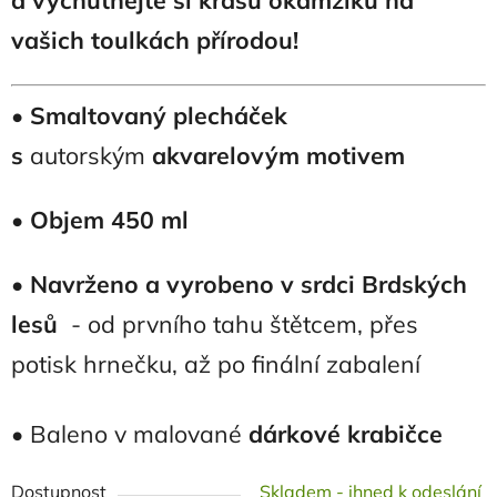
a vychutnejte si krásu okamžiku na
vašich toulkách přírodou!
•
Smaltovaný plecháček
s
autorským
akvarelovým motivem
•
Objem 450 ml
•
Navrženo a vyrobeno v srdci Brdských
lesů
- od prvního tahu štětcem, přes
potisk hrnečku, až po finální zabalení
• Baleno v malované
dárkové krabičce
Dostupnost
Skladem - ihned k odeslání