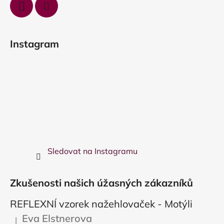
Instagram
Sledovat na Instagramu
Zkušenosti našich úžasných zákazníků
REFLEXNÍ vzorek nažehlovaček - Motýli
Eva Elstnerova
|
Hodnocení produktu je 5 z 5 hvězdiček.