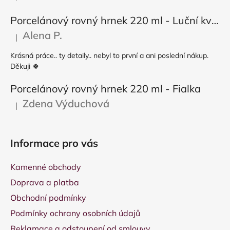
Porcelánový rovný hrnek 220 ml - Luční květy
Alena P.
|
Hodnocení produktu je 5 z 5 hvězdiček.
Krásná práce.. ty detaily.. nebyl to první a ani poslední nákup.
Děkuji 🍀
Porcelánový rovný hrnek 220 ml - Fialka
Zdena Výduchová
|
Hodnocení produktu je 5 z 5 hvězdiček.
Informace pro vás
Kamenné obchody
Doprava a platba
Obchodní podmínky
Podmínky ochrany osobních údajů
Reklamace a odstoupení od smlouvy