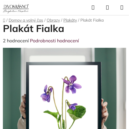
Přejít
Hledat
NÁKUP
na
obsah
KOŠÍK
Domů
/
Domov a volný čas
/
Obrazy
/
Plakáty
/
Plakát Fialka
Plakát Fialka
Průměrné
2 hodnocení
Podrobnosti hodnocení
hodnocení
produktu
je
5,0
z
5
hvězdiček.