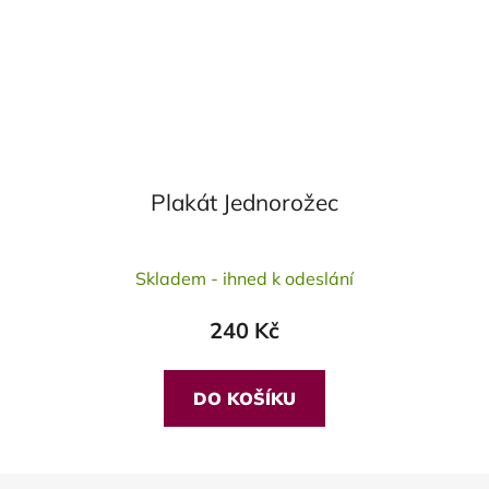
Plakát Jednorožec
Skladem - ihned k odeslání
240 Kč
DO KOŠÍKU
Z