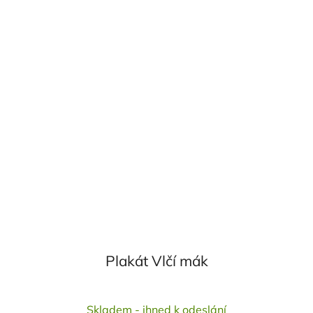
Plakát Vlčí mák
Průměrné
Skladem - ihned k odeslání
hodnocení