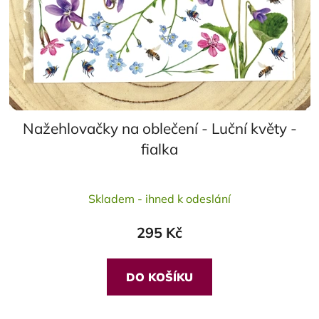
Nažehlovačky na oblečení - Luční květy -
fialka
Průměrné
Skladem - ihned k odeslání
hodnocení
produktu
295 Kč
je
5,0
z
DO KOŠÍKU
5
hvězdiček.