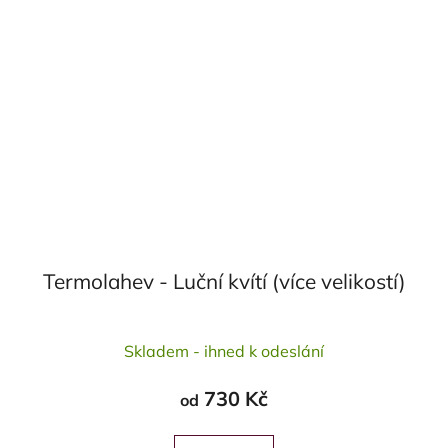
Termolahev - Luční kvítí (více velikostí)
Průměrné
Skladem - ihned k odeslání
hodnocení
produktu
730 Kč
od
je
5,0