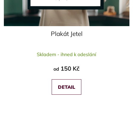
Plakát Jetel
Průměrné
Skladem - ihned k odeslání
hodnocení
produktu
150 Kč
od
je
5,0
z
DETAIL
5
hvězdiček.