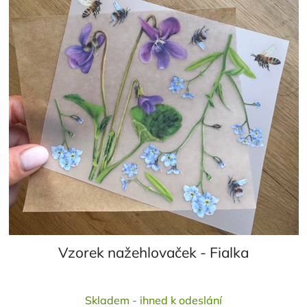
Vzorek nažehlovaček - Fialka
Průměrné
Skladem - ihned k odeslání
hodnocení