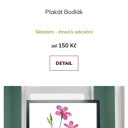
Plakát Bodlák
Průměrné
Skladem - ihned k odeslání
hodnocení
produktu
150 Kč
od
je
5,0
z
DETAIL
5
hvězdiček.