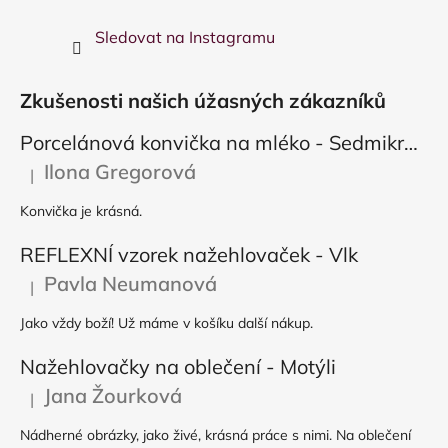
Sledovat na Instagramu
Zkušenosti našich úžasných zákazníků
Porcelánová konvička na mléko - Sedmikráska
Ilona Gregorová
|
Hodnocení produktu je 5 z 5 hvězdiček.
Konvička je krásná.
REFLEXNÍ vzorek nažehlovaček - Vlk
Pavla Neumanová
|
Hodnocení produktu je 5 z 5 hvězdiček.
Jako vždy boží! Už máme v košíku další nákup.
Nažehlovačky na oblečení - Motýli
Jana Žourková
|
Hodnocení produktu je 5 z 5 hvězdiček.
Nádherné obrázky, jako živé, krásná práce s nimi. Na oblečení