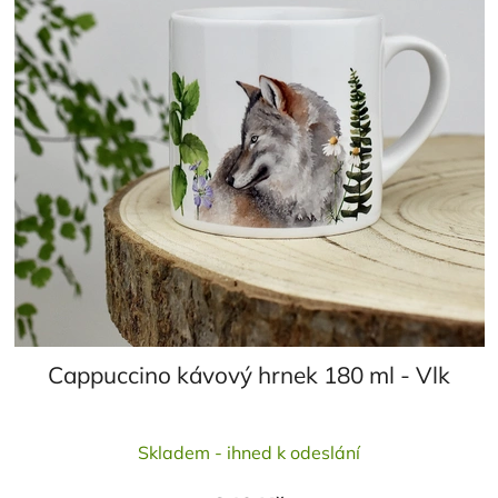
p
k
r
t
o
ů
d
u
k
t
ů
Cappuccino kávový hrnek 180 ml - Vlk
Skladem - ihned k odeslání