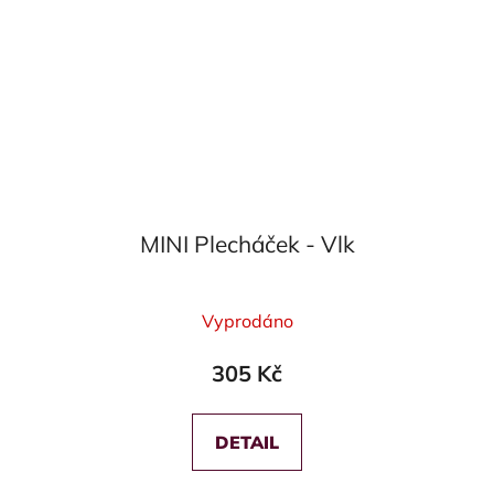
MINI Plecháček - Vlk
Průměrné
Vyprodáno
hodnocení
produktu
305 Kč
je
5,0
z
DETAIL
5