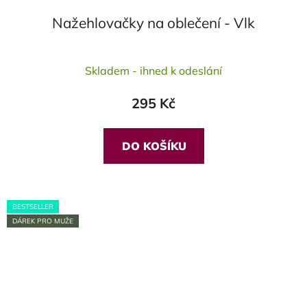
Nažehlovačky na oblečení - Vlk
Průměrné
Skladem - ihned k odeslání
hodnocení
produktu
295 Kč
je
5,0
z
DO KOŠÍKU
5
hvězdiček.
BESTSELLER
DÁREK PRO MUŽE