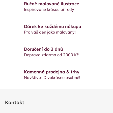
Ručně malované ilustrace
á
d
Inspirované krásou přírody
a
c
í
Dárek ke každému nákupu
p
Pro váš den jako malovaný!
r
v
k
Doručení do 3 dnů
y
Doprava zdarma od 2000 Kč
v
ý
p
Kamenná prodejna & trhy
i
Navštivte Divokrásno osobně!
s
u
Z
á
Kontakt
p
a