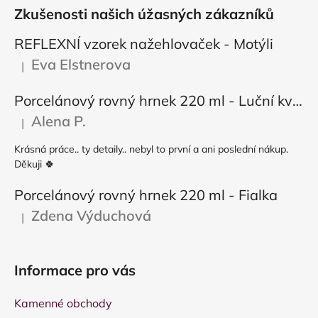
Zkušenosti našich úžasných zákazníků
REFLEXNÍ vzorek nažehlovaček - Motýli
Eva Elstnerova
|
Hodnocení produktu je 5 z 5 hvězdiček.
Porcelánový rovný hrnek 220 ml - Luční květy
Alena P.
|
Hodnocení produktu je 5 z 5 hvězdiček.
Krásná práce.. ty detaily.. nebyl to první a ani poslední nákup.
Děkuji 🍀
Porcelánový rovný hrnek 220 ml - Fialka
Zdena Výduchová
|
Hodnocení produktu je 5 z 5 hvězdiček.
Informace pro vás
Kamenné obchody