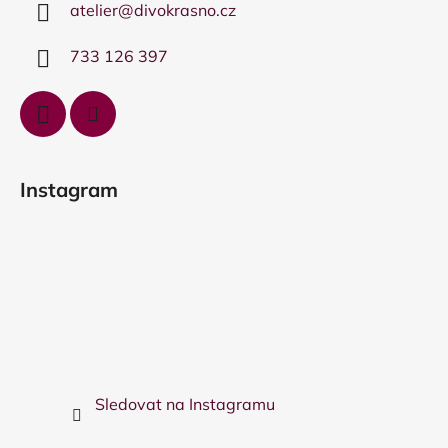
atelier
@
divokrasno.cz
t
í
733 126 397
Instagram
Sledovat na Instagramu