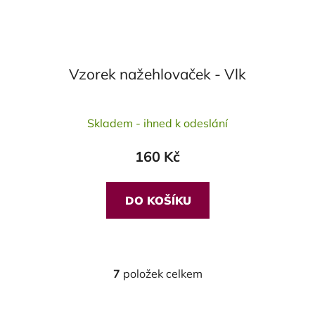
Vzorek nažehlovaček - Vlk
Skladem - ihned k odeslání
160 Kč
DO KOŠÍKU
7
položek celkem
O
v
l