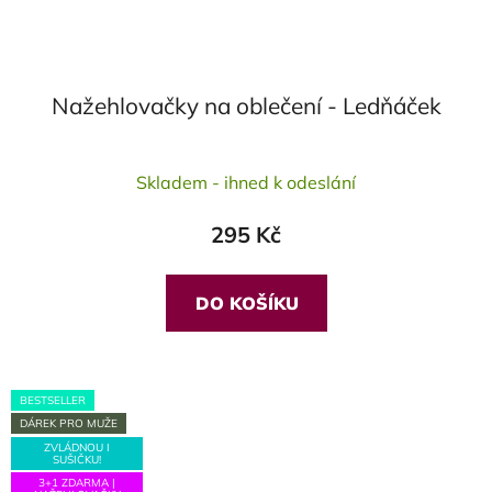
Nažehlovačky na oblečení - Ledňáček
Průměrné
Skladem - ihned k odeslání
hodnocení
produktu
295 Kč
je
5,0
z
DO KOŠÍKU
5
hvězdiček.
BESTSELLER
DÁREK PRO MUŽE
ZVLÁDNOU I
SUŠIČKU!
3+1 ZDARMA |