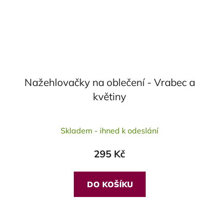
Nažehlovačky na oblečení - Vrabec a
květiny
Průměrné
Skladem - ihned k odeslání
hodnocení
produktu
295 Kč
je
5,0
z
DO KOŠÍKU
5
hvězdiček.