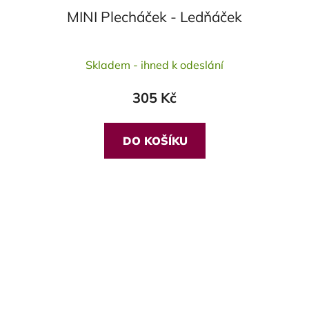
MINI Plecháček - Ledňáček
Průměrné
Skladem - ihned k odeslání
hodnocení
produktu
305 Kč
je
5,0
z
DO KOŠÍKU
5
hvězdiček.