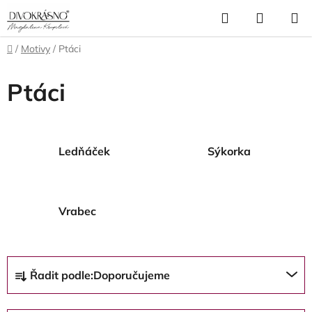
Přejít
Hledat
NÁKUP
na
obsah
KOŠÍK
Domů
/
Motivy
/
Ptáci
Ptáci
Ledňáček
Sýkorka
Vrabec
Ř
Řadit podle:
Doporučujeme
a
z