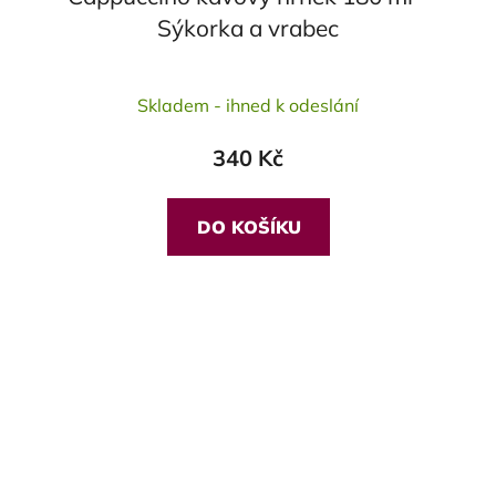
Sýkorka a vrabec
Průměrné
Skladem - ihned k odeslání
hodnocení
produktu
340 Kč
je
5,0
z
DO KOŠÍKU
5
hvězdiček.