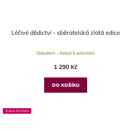
Léčivé dědictví - sběratelská zlatá edice
Průměrné
Skladem - ihned k odeslání
hodnocení
produktu
1 290 Kč
je
5,0
z
DO KOŠÍKU
5
hvězdiček.
ŽHAVÁ NOVINKA