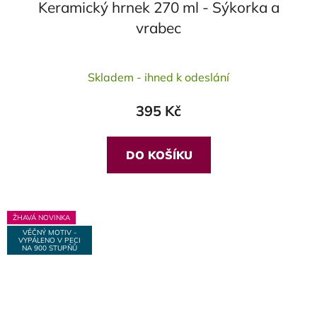
Keramický hrnek 270 ml - Sýkorka a
vrabec
Průměrné
Skladem - ihned k odeslání
hodnocení
produktu
395 Kč
je
5,0
z
DO KOŠÍKU
5
hvězdiček.
ŽHAVÁ NOVINKA
VĚČNÝ MOTIV -
VYPÁLENO V PECI
NA 900 STUPŇŮ