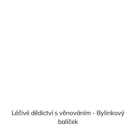
Léčivé dědictví s věnováním - Bylinkový
balíček
Průměrné