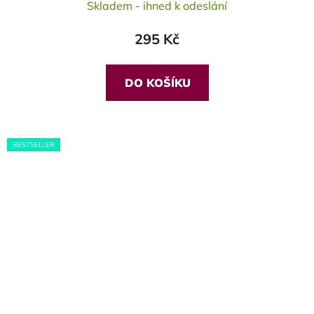
Skladem - ihned k odeslání
hodnocení
produktu
295 Kč
je
5,0
z
DO KOŠÍKU
5
hvězdiček.
BESTSELLER