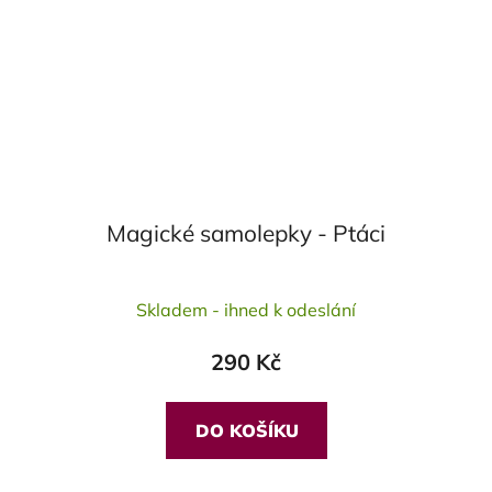
Magické samolepky - Ptáci
Průměrné
Skladem - ihned k odeslání
hodnocení
produktu
290 Kč
je
4,0
z
DO KOŠÍKU
5
hvězdiček.