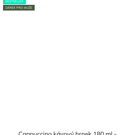
BESTSELLER
DÁREK PRO MUŽE
Cappuccino kávový hrnek 180 ml -