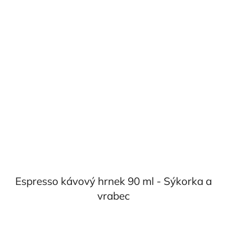
Espresso kávový hrnek 90 ml - Sýkorka a
vrabec
Průměrné