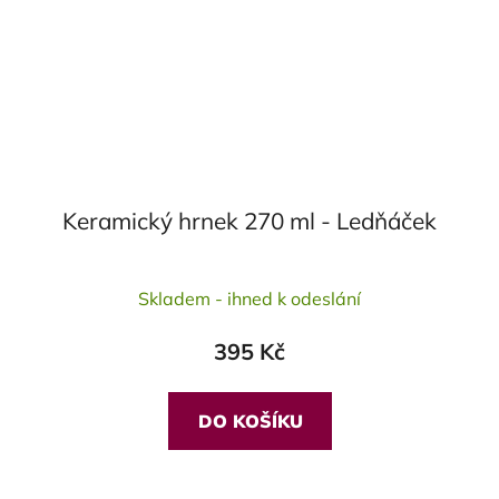
Keramický hrnek 270 ml - Ledňáček
Průměrné
Skladem - ihned k odeslání
hodnocení
produktu
395 Kč
je
5,0
z
DO KOŠÍKU
5
hvězdiček.