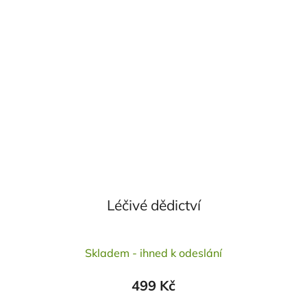
Léčivé dědictví
Průměrné
Skladem - ihned k odeslání
hodnocení
produktu
499 Kč
je