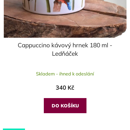
Cappuccino kávový hrnek 180 ml -
Ledňáček
Průměrné
Skladem - ihned k odeslání
hodnocení
produktu
340 Kč
je
5,0
z
DO KOŠÍKU
5
hvězdiček.