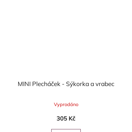
MINI Plecháček - Sýkorka a vrabec
Průměrné
Vyprodáno
hodnocení
produktu
305 Kč
je
5,0