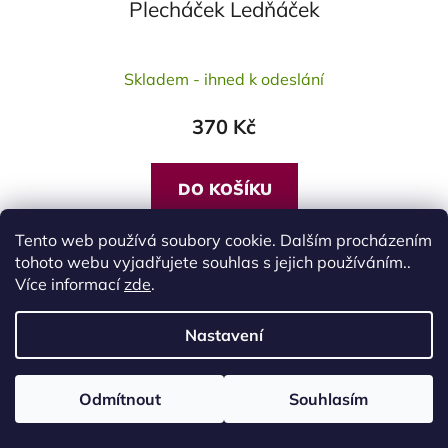
Plecháček Ledňáček
Skladem - ihned k odeslání
370 Kč
DO KOŠÍKU
Tento web používá soubory cookie. Dalším procházením
tohoto webu vyjadřujete souhlas s jejich používáním..
BESTSELLER
Více informací
zde
.
DÁREK PRO MUŽE
Nastavení
Odmítnout
Souhlasím