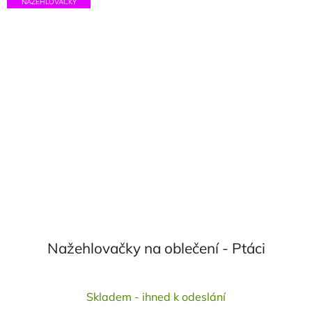
NAŽEHLOVAČKY
Nažehlovačky na oblečení - Ptáci
Průměrné
Skladem - ihned k odeslání
hodnocení