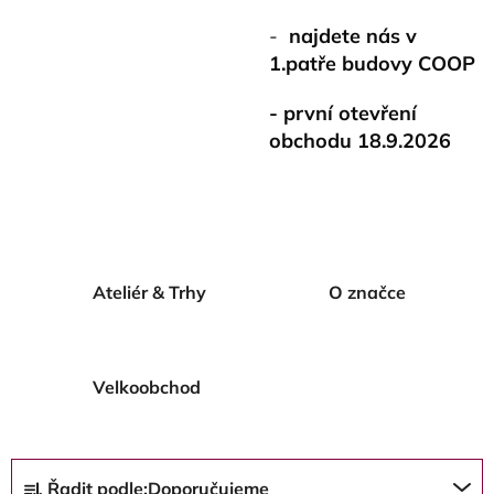
-
najdete nás v
1.patře budovy COOP
- první otevření
obchodu 18.9.2026
Ateliér & Trhy
O značce
Velkoobchod
Ř
Řadit podle:
Doporučujeme