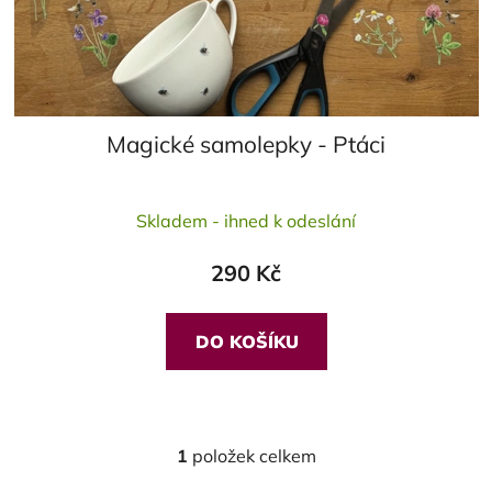
Magické samolepky - Ptáci
Průměrné
Skladem - ihned k odeslání
hodnocení
produktu
290 Kč
je
4,0
z
DO KOŠÍKU
5
hvězdiček.
1
položek celkem
O
v