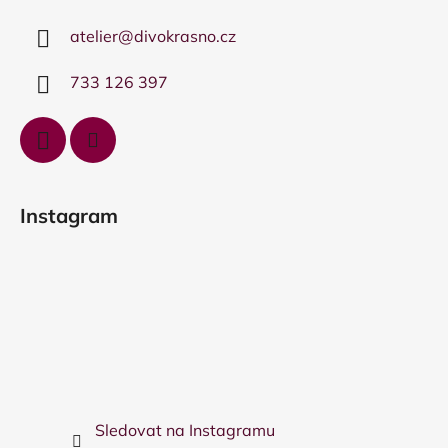
a
atelier
@
divokrasno.cz
t
í
733 126 397
Instagram
Sledovat na Instagramu