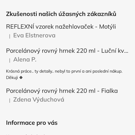
Zkušenosti našich úžasných zákazníků
REFLEXNÍ vzorek nažehlovaček - Motýli
Eva Elstnerova
|
Hodnocení produktu je 5 z 5 hvězdiček.
Porcelánový rovný hrnek 220 ml - Luční květy
Alena P.
|
Hodnocení produktu je 5 z 5 hvězdiček.
Krásná práce.. ty detaily.. nebyl to první a ani poslední nákup.
Děkuji 🍀
Porcelánový rovný hrnek 220 ml - Fialka
Zdena Výduchová
|
Hodnocení produktu je 5 z 5 hvězdiček.
Informace pro vás