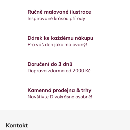
l
Ručně malované ilustrace
á
d
Inspirované krásou přírody
a
c
í
Dárek ke každému nákupu
p
Pro váš den jako malovaný!
r
v
k
Doručení do 3 dnů
y
Doprava zdarma od 2000 Kč
v
ý
p
Kamenná prodejna & trhy
i
Navštivte Divokrásno osobně!
s
u
Z
á
Kontakt
p