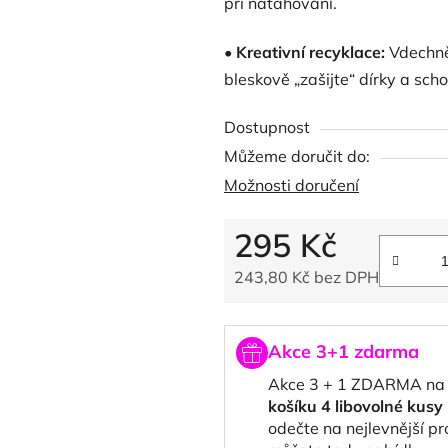
při natahování.
•
Kreativní recyklace:
Vdechně
bleskově „zašijte“ dírky a scho
Dostupnost
Můžeme doručit do:
Možnosti doručení
295 Kč
243,80 Kč bez DPH
Měrná cena:
Akce 3+1 zdarma
Akce 3 + 1 ZDARMA na
košíku 4 libovolné kus
odečte na nejlevnější p