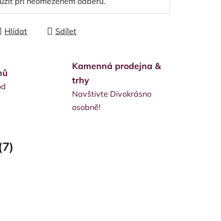
užít při neomezeném odběru.
Hlídat
Sdílet
Kamenná prodejna &
nů
trhy
od
Navštivte Divokrásno
osobně!
(7)