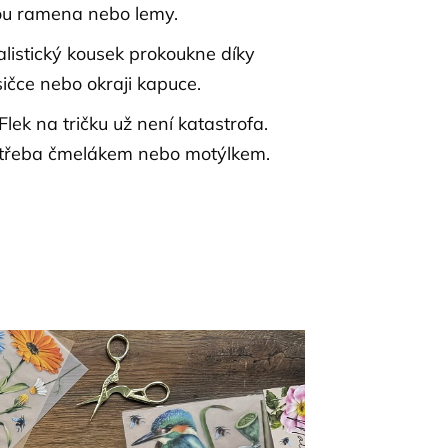
sou ramena nebo lemy.
listický kousek prokoukne díky
čce nebo okraji kapuce.
Flek na tričku už není katastrofa.
t třeba čmelákem nebo motýlkem.