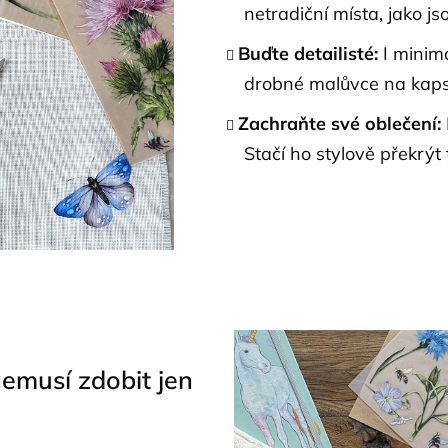
netradiční místa, jako j
Buďte detailisté:
I minima
drobné malůvce na kapsi
Zachraňte své oblečení:
Stačí ho stylově překrý
nemusí zdobit jen