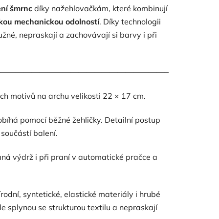
ení šmrnc
díky nažehlovačkám, které kombinují
sokou mechanickou odolností
. Díky technologii
užné, nepraskají a zachovávají si barvy i při
————————————————————————————
ch motivů na archu velikosti 22 × 17 cm.
bíhá pomocí běžné žehličky. Detailní postup
součástí balení.
á výdrž i při praní v automatické pračce a
odní, syntetické, elastické materiály i hrubé
e splynou se strukturou textilu a nepraskají