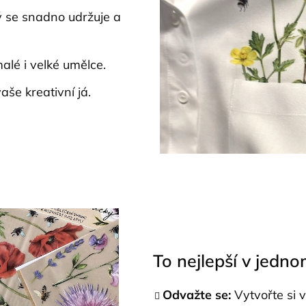
rý se snadno udržuje a
lé i velké umělce.
še kreativní já.
To nejlepší v jedn
Odvažte se:
Vytvořte si v