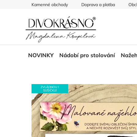
Přejít
Kamenné obchody
Doprava a platba
Obc
na
obsah
NOVINKY
Nádobí pro stolování
Nažeh
ZVLÁDNOU I
SUŠIČKU!