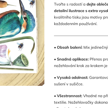
Tvořte s radostí a
dejte obleč
5,0
detailní ilustrace s extra vy
z
kvalitního tisku jsou motivy pr
5
každodenním používání.
hvězdiček.
——————————————
•
Obsah balení:
Mix jedinečný
•
Snadná aplikace:
Přenos pro
nažehlování krok za krokem je 
•
Vysoká odolnost:
Garantovan
sušení v sušičce.
•
Všestrannost:
Vhodné na přír
textilie. Nažehlovačky dokonal