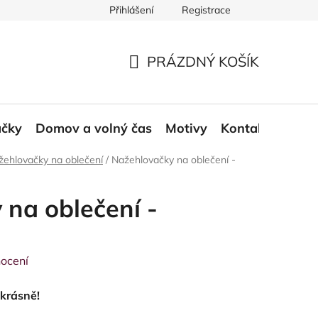
Přihlášení
Registrace
ace a odstoupení od smlouvy
Moje objednávka
PRÁZDNÝ KOŠÍK
NÁKUPNÍ
KOŠÍK
áčky
Domov a volný čas
Motivy
Kontakt
Blog
žehlovačky na oblečení
/
Nažehlovačky na oblečení -
na oblečení -
ocení
okrásně!