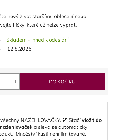
te nový život staršímu oblečení nebo
vejte flíčky, které už nelze vyprat.
Skladem - ihned k odeslání
12.8.2026
DO KOŠÍKU
 všechny NAŽEHLOVAČKY. 🌸 Stačí
vložit do
y nažehlovaček
a sleva se automaticky
rodukt.
Množství kusů není limitované,