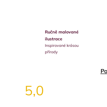
Ručně malované
ilustrace
Inspirované krásou
přírody
Po
5,0
Průměrné
hodnocení