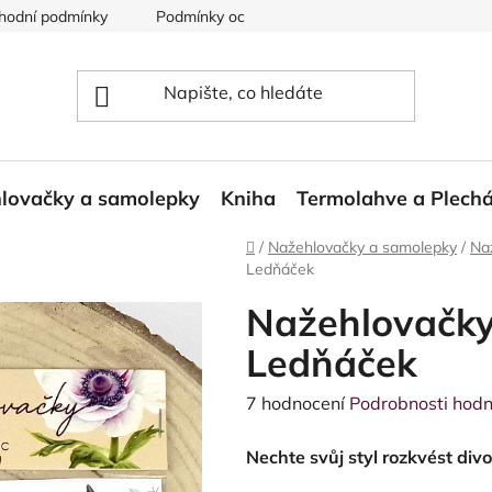
hodní podmínky
Podmínky ochrany osobních údajů
Reklam
lovačky a samolepky
Kniha
Termolahve a Plech
Domů
/
Nažehlovačky a samolepky
/
Na
Ledňáček
Nažehlovačky 
Ledňáček
Průměrné
7 hodnocení
Podrobnosti hodn
hodnocení
Nechte svůj styl rozkvést div
produktu
je