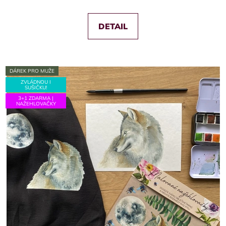
DETAIL
DÁREK PRO MUŽE
ZVLÁDNOU I
SUŠIČKU!
3+1 ZDARMA |
NAŽEHLOVAČKY