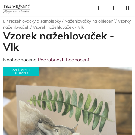
Přejít
Hledat
NÁKUP
na
obsah
KOŠÍK
Domů
/
Nažehlovačky a samolepky
/
Nažehlovačky na oblečení
/
Vzorky
nažehlovaček
/
Vzorek nažehlovaček - Vlk
Vzorek nažehlovaček -
Vlk
Průměrné
Neohodnoceno
Podrobnosti hodnocení
hodnocení
ZVLÁDNOU I
SUŠIČKU!
produktu
je
0,0
z
5
hvězdiček.