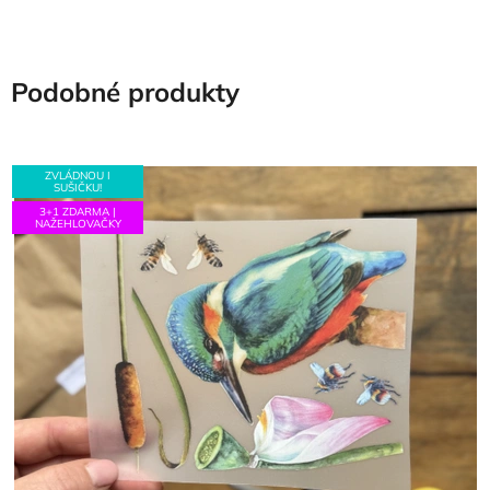
Podobné produkty
ZVLÁDNOU I
SUŠIČKU!
3+1 ZDARMA |
NAŽEHLOVAČKY