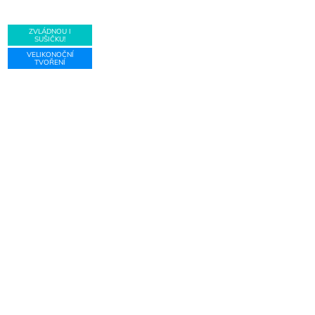
ZVLÁDNOU I
SUŠIČKU!
VELIKONOČNÍ
TVOŘENÍ