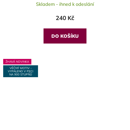
Skladem - ihned k odeslání
240 Kč
DO KOŠÍKU
ŽHAVÁ NOVINKA
VĚČNÝ MOTIV -
VYPÁLENO V PECI
NA 900 STUPŇŮ