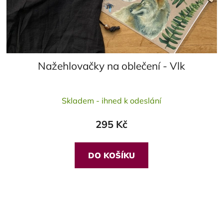
Nažehlovačky na oblečení - Vlk
Průměrné
Skladem - ihned k odeslání
hodnocení
produktu
295 Kč
je
5,0
z
DO KOŠÍKU
5
hvězdiček.