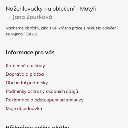
Nažehlovačky na oblečení - Motýli
Jana Žourková
|
Hodnocení produktu je 5 z 5 hvězdiček.
Nádherné obrázky, jako živé, krásná práce s nimi. Na oblečení
se vyjímají. Děkuji
Informace pro vás
Kamenné obchody
Doprava a platba
Obchodní podmínky
Podmínky ochrany osobních údajů
Reklamace a odstoupení od smlouvy
Moje objednávka
Přijímáme online platby