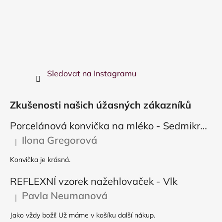
Sledovat na Instagramu
Zkušenosti našich úžasných zákazníků
Porcelánová konvička na mléko - Sedmikráska
Ilona Gregorová
|
Hodnocení produktu je 5 z 5 hvězdiček.
Konvička je krásná.
REFLEXNÍ vzorek nažehlovaček - Vlk
Pavla Neumanová
|
Hodnocení produktu je 5 z 5 hvězdiček.
Jako vždy boží! Už máme v košíku další nákup.