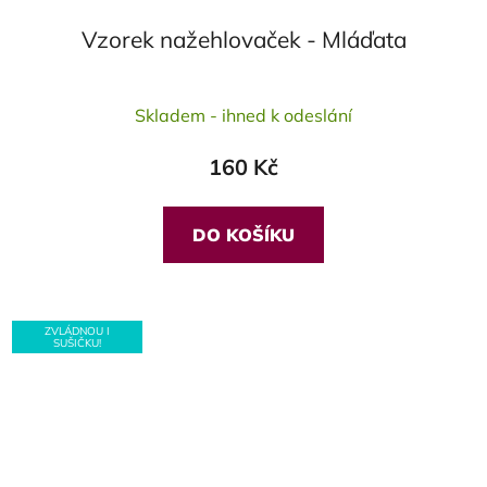
Vzorek nažehlovaček - Mláďata
Průměrné
Skladem - ihned k odeslání
hodnocení
produktu
160 Kč
je
5,0
z
DO KOŠÍKU
5
hvězdiček.
ZVLÁDNOU I
SUŠIČKU!