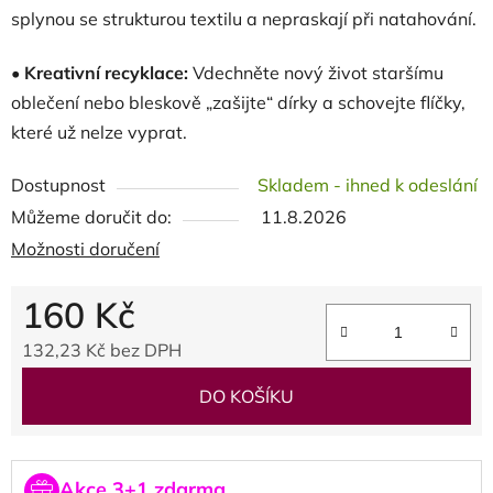
splynou se strukturou textilu a nepraskají při natahování.
•
Kreativní recyklace:
Vdechněte nový život staršímu
oblečení nebo bleskově „zašijte“ dírky a schovejte flíčky,
které už nelze vyprat.
Dostupnost
Skladem - ihned k odeslání
Můžeme doručit do:
11.8.2026
Možnosti doručení
160 Kč
132,23 Kč bez DPH
Měrná cena:
DO KOŠÍKU
Akce 3+1 zdarma