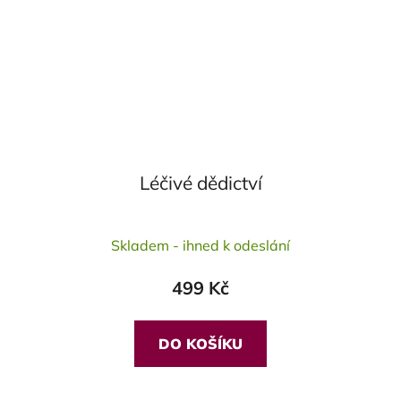
Léčivé dědictví
Průměrné
Skladem - ihned k odeslání
hodnocení
produktu
499 Kč
je
5,0
z
DO KOŠÍKU
5
hvězdiček.