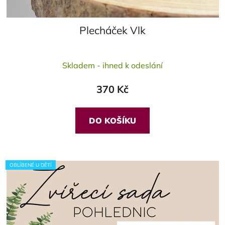
Plecháček Vlk
Průměrné
Skladem - ihned k odeslání
hodnocení
produktu
370 Kč
je
5,0
z
DO KOŠÍKU
5
hvězdiček.
OBLÍBENÉ U DĚTÍ