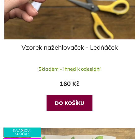
Vzorek nažehlovaček - Ledňáček
Průměrné
Skladem - ihned k odeslání
hodnocení
produktu
160 Kč
je
5,0
z
DO KOŠÍKU
5
hvězdiček.
ZVLÁDNOU I
SUŠIČKU!