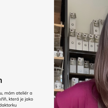
m
lu, mám ateliér a
íň, která je jako
edaktorku