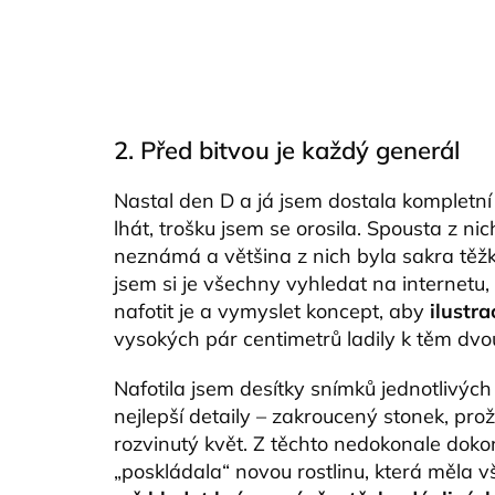
2. Před bitvou je každý generál
Nastal den D a já jsem dostala kompletní
lhát, trošku jsem se orosila. Spousta z ni
neznámá a většina z nich byla sakra těž
jsem si je všechny vyhledat na internetu, v
nafotit je a vymyslet koncept, aby
ilustr
vysokých pár centimetrů ladily k těm dv
Nafotila jsem desítky snímků jednotlivých 
nejlepší detaily – zakroucený stonek, prož
rozvinutý květ. Z těchto nedokonale doko
„poskládala“ novou rostlinu, která měla 