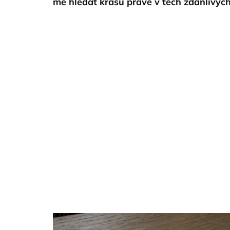
mě hledat krásu právě v těch zdánlivý