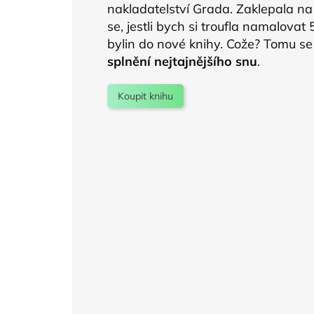
nakladatelství Grada. Zaklepala n
se, jestli bych si troufla namalovat
bylin do nové knihy. Cože? Tomu se
splnění nejtajnějšího snu
.
Koupit knihu