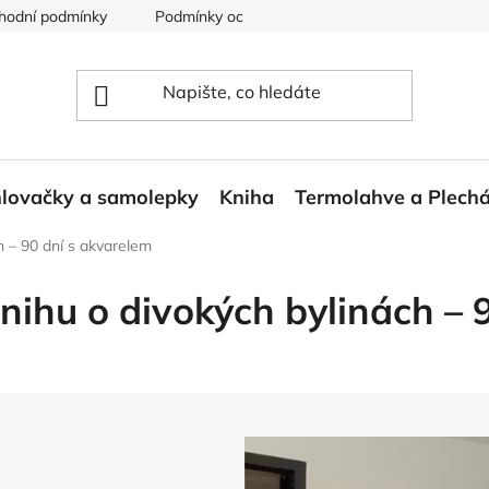
hodní podmínky
Podmínky ochrany osobních údajů
Reklam
lovačky a samolepky
Kniha
Termolahve a Plech
ch – 90 dní s akvarelem
knihu o divokých bylinách – 