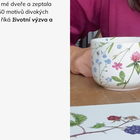
a mé dveře a zeptala
 50 motivů divokých
 říká
životní výzva a