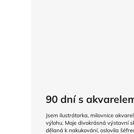
90 dní s akvarele
Jsem ilustrátorka, milovnice akvare
výlohu. Moje divokrásná výstavní skř
dělaná k nakukování, oslovila šéfr