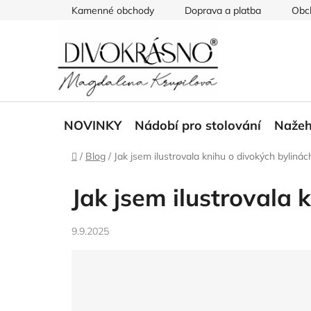
Přejít
Kamenné obchody
Doprava a platba
Obc
na
obsah
NOVINKY
Nádobí pro stolování
Nažeh
Domů
/
Blog
/
Jak jsem ilustrovala knihu o divokých byliná
Jak jsem ilustrovala 
9.9.2025