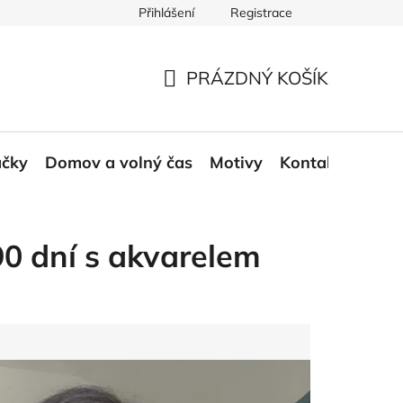
Přihlášení
Registrace
ace a odstoupení od smlouvy
Moje objednávka
PRÁZDNÝ KOŠÍK
NÁKUPNÍ
KOŠÍK
áčky
Domov a volný čas
Motivy
Kontakt
Blog
90 dní s akvarelem