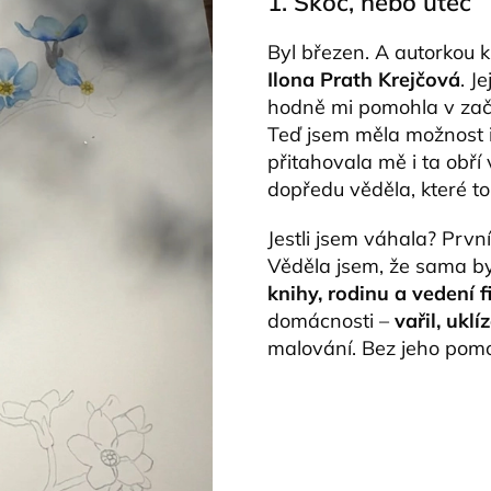
1. Skoč, nebo uteč
Byl březen. A autorkou k
Ilona Prath Krejčová
. J
hodně mi pomohla v začá
Teď jsem měla možnost il
přitahovala mě i ta obř
dopředu věděla, které to
Jestli jsem váhala? Prvn
Věděla jsem, že sama by
knihy, rodinu a vedení f
domácnosti –
vařil, uklí
malování. Bez jeho pomo