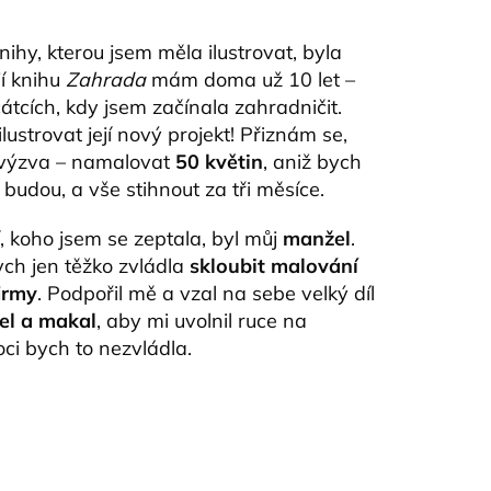
nihy, kterou jsem měla ilustrovat, byla
ejí knihu
Zahrada
mám doma už 10 let –
tcích, kdy jsem začínala zahradničit.
ustrovat její nový projekt! Přiznám se,
í výzva – namalovat
50 květin
, aniž bych
 budou, a vše stihnout za tři měsíce.
í, koho jsem se zeptala, byl můj
manžel
.
ch jen těžko zvládla
skloubit malování
irmy
. Podpořil mě a vzal na sebe velký díl
zel a makal
, aby mi uvolnil ruce na
ci bych to nezvládla.