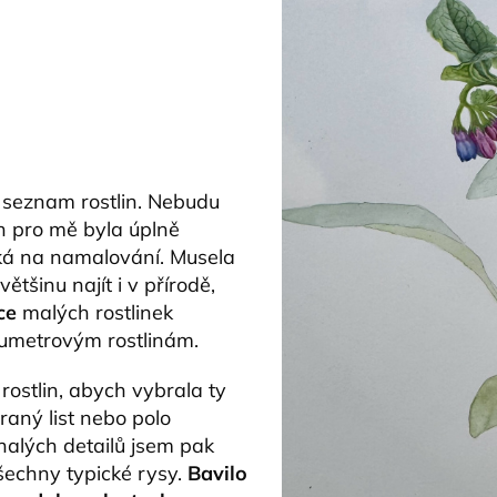
 seznam rostlin. Nebudu
ch pro mě byla úplně
ká na namalování. Musela
ětšinu najít i v přírodě,
ace
malých rostlinek
oumetrovým rostlinám.
rostlin, abych vybrala ty
raný list nebo polo
nalých detailů jsem pak
všechny typické rysy.
Bavilo