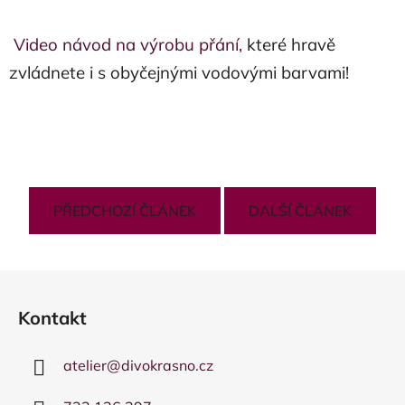
Video návod na výrobu přání,
které hravě
zvládnete i s obyčejnými vodovými barvami!
PŘEDCHOZÍ ČLÁNEK
DALŠÍ ČLÁNEK
Z
á
Kontakt
p
a
atelier
@
divokrasno.cz
t
í