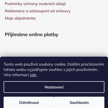
Podmínky ochrany osobních údajů
Reklamace a odstoupení od smlouvy
Moje objednávka
Přijímáme online platby
Tento web používá soubory cookie. Dalším procházením
tohoto webu vyjadřujete souhlas s jejich používáním..
Více informací
zde
.
Nastavení
Vytvořil Shoptet
Copyright 2026
Divokrásno
. Všechna práva
Odmítnout
Souhlasím
vyhrazena.
Upravit nastavení cookies