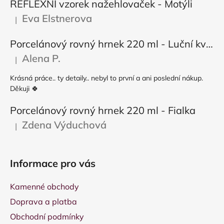
REFLEXNÍ vzorek nažehlovaček - Motýli
Eva Elstnerova
|
Hodnocení produktu je 5 z 5 hvězdiček.
Porcelánový rovný hrnek 220 ml - Luční květy
Alena P.
|
Hodnocení produktu je 5 z 5 hvězdiček.
Krásná práce.. ty detaily.. nebyl to první a ani poslední nákup.
Děkuji 🍀
Porcelánový rovný hrnek 220 ml - Fialka
Zdena Výduchová
|
Hodnocení produktu je 5 z 5 hvězdiček.
Informace pro vás
Kamenné obchody
Doprava a platba
Obchodní podmínky