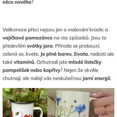
něco nového
?
Velikonoce přeci nejsou jen o malování kraslic a
vajíčkové pomazánce
na sto způsobů. Jsou to
především
svátky jara
. Příroda se probouzí,
zelená se, kvete.
Je plná barev, života
, radosti ale
také
vitamínů
. Ochutnali jste
mladé lístečky
pampelišek nebo kopřivy
? Nejen že skvěle
chutnají, ale nabijí vás neskutečnou
jarní energií
.