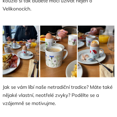
kouzlo si tak budete moci užívat nejen o
Velikonocích.
Jak se vám líbí naše netradiční tradice? Máte také
nějaké vlastní, neotřelé zvyky? Podělte se a
vzájemně se motivujme.