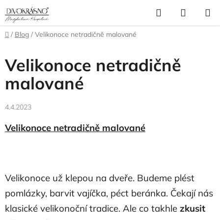
Přejít
Hledat
NÁKUP
na
obsah
KOŠÍK
Domů
/
Blog
/
Velikonoce netradičně malované
Velikonoce netradičně
malované
4.4.2023
Velikonoce netradičně malované
Velikonoce už klepou na dveře. Budeme plést
pomlázky, barvit vajíčka, péct beránka. Čekají nás
klasické velikonoční tradice. Ale co takhle
zkusit