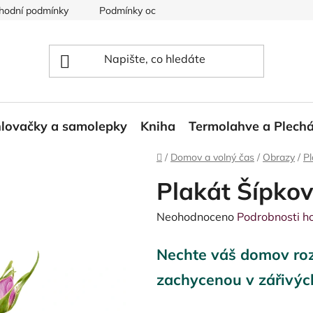
hodní podmínky
Podmínky ochrany osobních údajů
Reklam
lovačky a samolepky
Kniha
Termolahve a Plech
Domů
/
Domov a volný čas
/
Obrazy
/
Pl
Plakát Šípkov
Průměrné
Neohodnoceno
Podrobnosti h
hodnocení
Nechte váš domov rozz
produktu
je
zachycenou v zářivýc
0,0
z