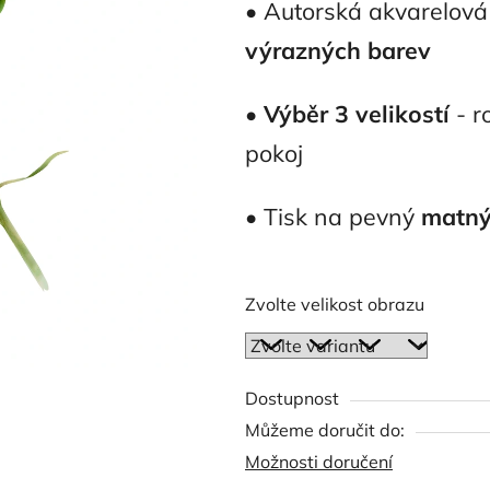
• Autorská akvarelová
5
výrazných barev
hvězdiček.
•
Výběr 3 velikostí
- r
pokoj
• Tisk na pevný
matný
Zvolte velikost obrazu
Dostupnost
Můžeme doručit do:
Možnosti doručení