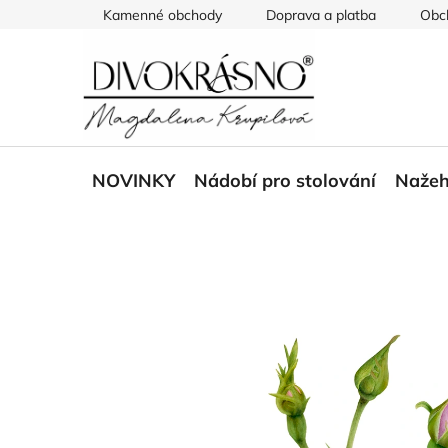
Přejít
Kamenné obchody
Doprava a platba
Obc
na
obsah
NOVINKY
Nádobí pro stolování
Nažeh