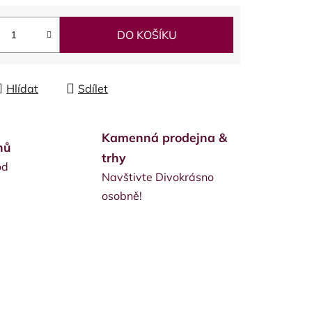
DO KOŠÍKU
Hlídat
Sdílet
Kamenná prodejna &
nů
trhy
od
Navštivte Divokrásno
osobně!