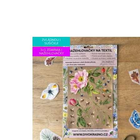
ZVLÁDNOU I
SUŠIČKU!
3+1 ZDARMA |
NAŽEHLOVAČKY