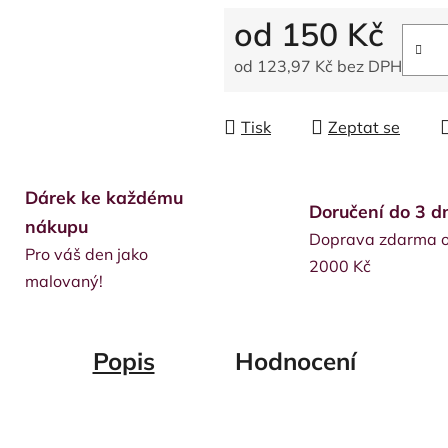
od
150 Kč
od
123,97 Kč
bez DPH
Měrná cena:
Tisk
Zeptat se
Dárek ke každému
Doručení do 3 d
nákupu
Doprava zdarma 
Pro váš den jako
2000 Kč
malovaný!
Popis
Hodnocení