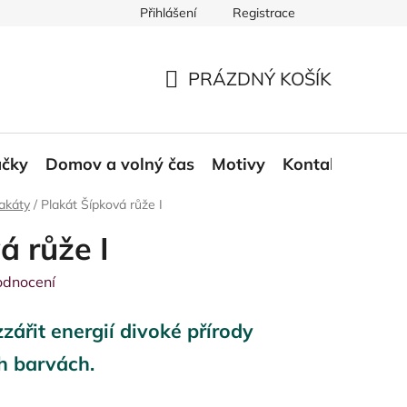
Přihlášení
Registrace
ace a odstoupení od smlouvy
Moje objednávka
PRÁZDNÝ KOŠÍK
NÁKUPNÍ
KOŠÍK
áčky
Domov a volný čas
Motivy
Kontakt
Blog
akáty
/
Plakát Šípková růže I
á růže I
odnocení
ářit energií divoké přírody
h barvách.