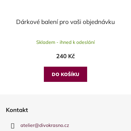
Dárkové balení pro vaši objednávku
Skladem - ihned k odeslání
240 Kč
DO KOŠÍKU
Z
á
Kontakt
p
a
atelier
@
divokrasno.cz
t