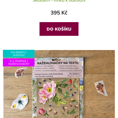
Skladem - ihned k odeslání
395 Kč
DO KOŠÍKU
ZVLÁDNOU I
SUŠIČKU!
3+1 ZDARMA |
NAŽEHLOVAČKY