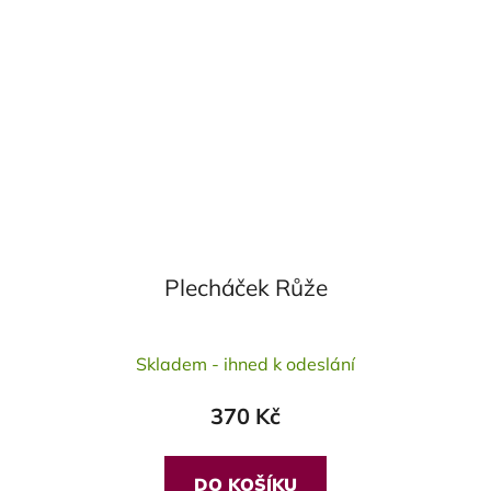
Plecháček Růže
Průměrné
Skladem - ihned k odeslání
hodnocení
produktu
370 Kč
je
5,0
z
DO KOŠÍKU