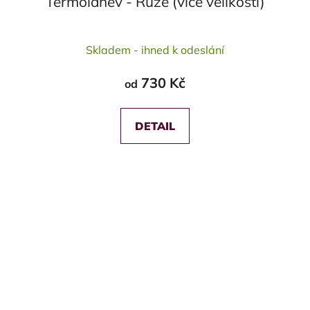
Termolahev - Růže (více velikostí)
Průměrné
Skladem - ihned k odeslání
hodnocení
produktu
730 Kč
od
je
5,0
z
DETAIL
5
hvězdiček.