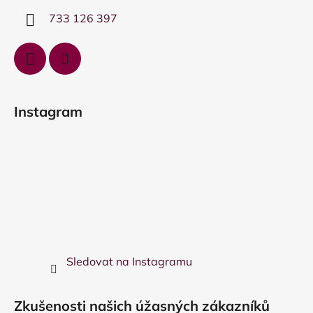
í
733 126 397
Instagram
Sledovat na Instagramu
Zkušenosti našich úžasných zákazníků