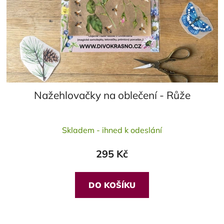
Nažehlovačky na oblečení - Růže
Průměrné
Skladem - ihned k odeslání
hodnocení
produktu
295 Kč
je
5,0
z
DO KOŠÍKU
5
hvězdiček.