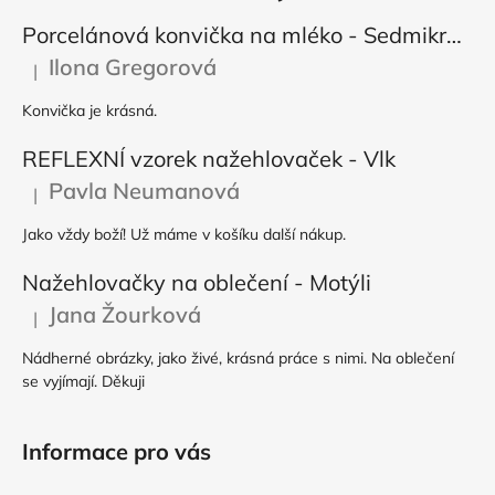
Porcelánová konvička na mléko - Sedmikráska
Ilona Gregorová
|
Hodnocení produktu je 5 z 5 hvězdiček.
Konvička je krásná.
REFLEXNÍ vzorek nažehlovaček - Vlk
Pavla Neumanová
|
Hodnocení produktu je 5 z 5 hvězdiček.
Jako vždy boží! Už máme v košíku další nákup.
Nažehlovačky na oblečení - Motýli
Jana Žourková
|
Hodnocení produktu je 5 z 5 hvězdiček.
Nádherné obrázky, jako živé, krásná práce s nimi. Na oblečení
se vyjímají. Děkuji
Informace pro vás