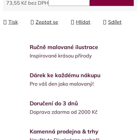
73,55 Kč bez DPH
Měrná cena:
Tisk
Zeptat se
Hlídat
Sdílet
Ručně malované ilustrace
Inspirované krásou přírody
Dárek ke každému nákupu
Pro váš den jako malovaný!
Doručení do 3 dnů
Doprava zdarma od 2000 Kč
Kamenná prodejna & trhy
Navštivte Divokrásno osobně!