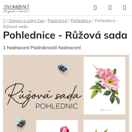
Přejít
Hledat
NÁKUP
na
obsah
KOŠÍK
Domů
/
Domov a volný čas
/
Papírnictví
/
Pohlednice
/
Pohlednice -
Růžová sada
Pohlednice - Růžová sada
Průměrné
1 hodnocení
Podrobnosti hodnocení
hodnocení
produktu
je
5,0
z
5
hvězdiček.