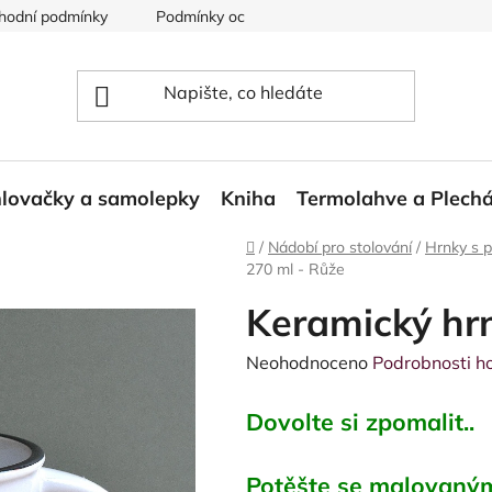
hodní podmínky
Podmínky ochrany osobních údajů
Reklam
lovačky a samolepky
Kniha
Termolahve a Plech
Domů
/
Nádobí pro stolování
/
Hrnky s 
270 ml - Růže
Keramický hr
Průměrné
Neohodnoceno
Podrobnosti h
hodnocení
Dovolte si zpomalit..
produktu
je
0,0
Potěšte se malovaným