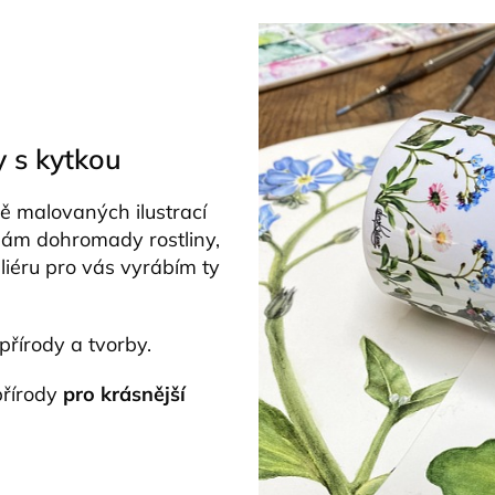
y s kytkou
ě malovaných ilustrací
dám dohromady rostliny,
liéru pro vás vyrábím ty
přírody a tvorby.
přírody
pro krásnější