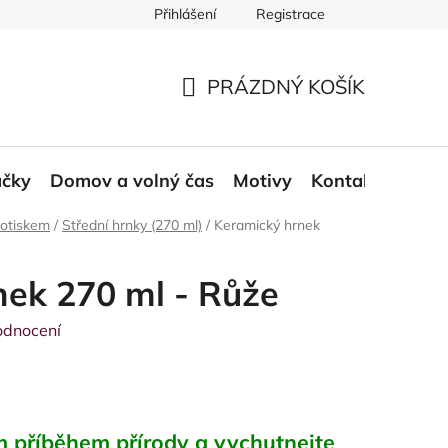
Přihlášení
Registrace
ace a odstoupení od smlouvy
Moje objednávka
PRÁZDNÝ KOŠÍK
NÁKUPNÍ
KOŠÍK
áčky
Domov a volný čas
Motivy
Kontakt
Blog
potiskem
/
Střední hrnky (270 ml)
/
Keramický hrnek
nek 270 ml - Růže
odnocení
 příběhem přírody a vychutnejte