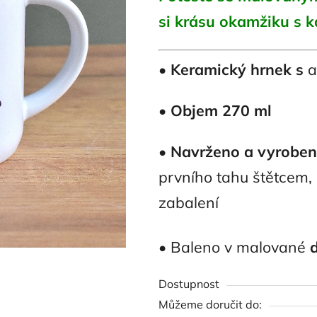
z
si krásu okamžiku s 
5
hvězdiček.
•
Keramický hrnek s
a
•
Objem 270 ml
•
Navrženo a vyrobeno
prvního tahu štětcem, 
zabalení
• Baleno v malované
Dostupnost
Můžeme doručit do: