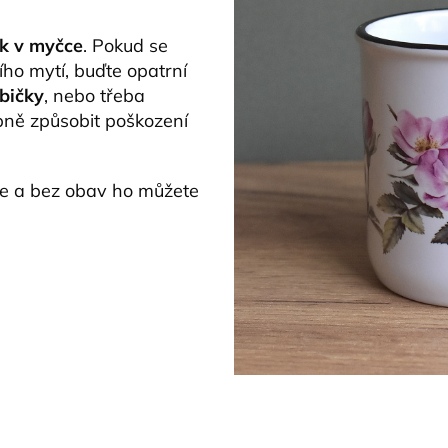
k v myčce
. Pokud se
ho mytí, buďte opatrní
bičky
, nebo třeba
ně způsobit poškození
je a bez obav ho můžete