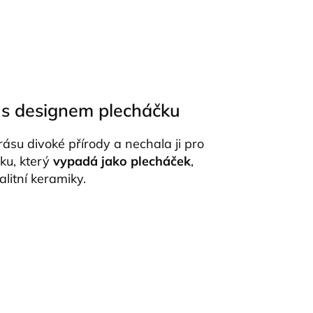
 s designem plecháčku
rásu divoké přírody a nechala ji pro
ku, který
vypadá jako plecháček
,
litní keramiky.