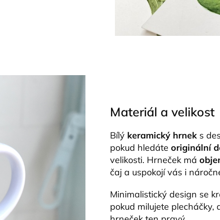
Materiál a velikost
Bílý
keramický hrnek
s des
pokud hledáte
originální 
velikosti. Hrneček má
obj
čaj a uspokojí vás i náročn
Minimalistický design se k
pokud milujete plecháčky, a
hrneček ten pravý.