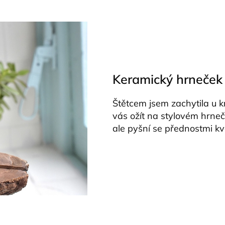
Keramický hrneček
Štětcem jsem zachytila u k
vás ožít na stylovém hrneč
ale pyšní se přednostmi kva