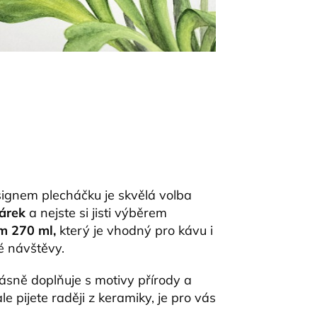
ignem plecháčku je skvělá volba
dárek
a nejste si jisti výběrem
em
270 ml,
který je
vhodný pro kávu i
é návštěvy.
rásně doplňuje s motivy přírody a
le pijete raději z keramiky, je pro vás