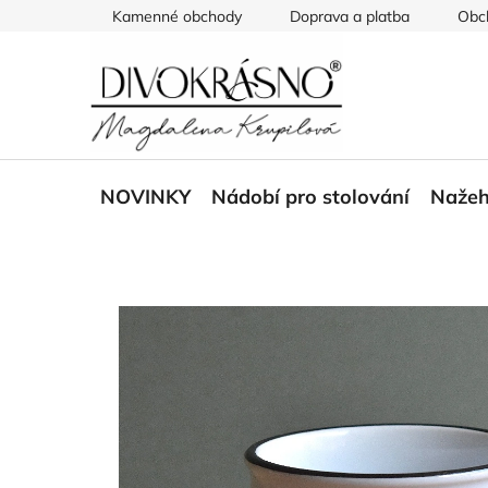
Přejít
Kamenné obchody
Doprava a platba
Obc
na
obsah
NOVINKY
Nádobí pro stolování
Nažeh