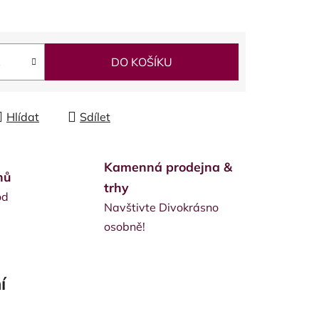
DO KOŠÍKU
Hlídat
Sdílet
Kamenná prodejna &
nů
trhy
od
Navštivte Divokrásno
osobně!
í