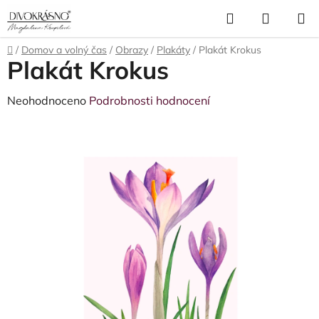
Přejít
Hledat
NÁKUP
na
obsah
KOŠÍK
Domů
/
Domov a volný čas
/
Obrazy
/
Plakáty
/
Plakát Krokus
Plakát Krokus
Průměrné
Neohodnoceno
Podrobnosti hodnocení
hodnocení
produktu
je
0,0
z
5
hvězdiček.