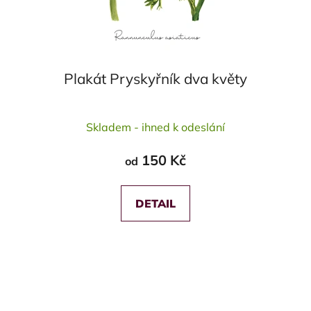
Plakát Pryskyřník dva květy
Průměrné
Skladem - ihned k odeslání
hodnocení
produktu
150 Kč
od
je
5,0
z
DETAIL
5
hvězdiček.