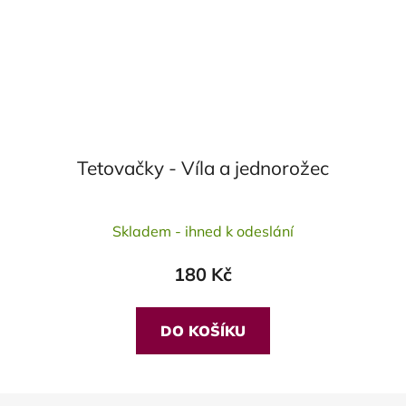
Tetovačky - Víla a jednorožec
Skladem - ihned k odeslání
180 Kč
DO KOŠÍKU
Z