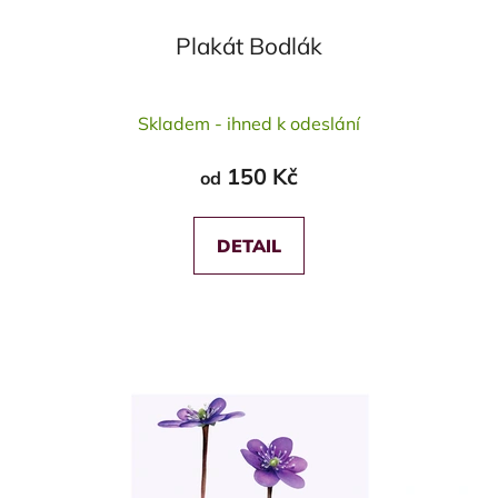
Plakát Bodlák
Průměrné
Skladem - ihned k odeslání
hodnocení
produktu
150 Kč
od
je
5,0
z
DETAIL
5
hvězdiček.