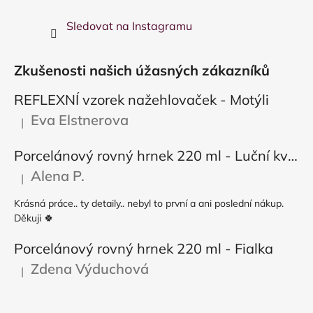
Sledovat na Instagramu
Zkušenosti našich úžasných zákazníků
REFLEXNÍ vzorek nažehlovaček - Motýli
Eva Elstnerova
|
Hodnocení produktu je 5 z 5 hvězdiček.
Porcelánový rovný hrnek 220 ml - Luční květy
Alena P.
|
Hodnocení produktu je 5 z 5 hvězdiček.
Krásná práce.. ty detaily.. nebyl to první a ani poslední nákup.
Děkuji 🍀
Porcelánový rovný hrnek 220 ml - Fialka
Zdena Výduchová
|
Hodnocení produktu je 5 z 5 hvězdiček.