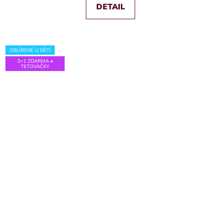
z
DETAIL
5
hvězdiček.
OBLÍBENÉ U DĚTÍ
3+1 ZDARMA •
TETOVAČKY