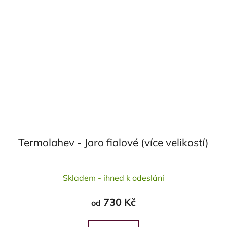
Termolahev - Jaro fialové (více velikostí)
Průměrné
Skladem - ihned k odeslání
hodnocení
produktu
730 Kč
od
je
5,0