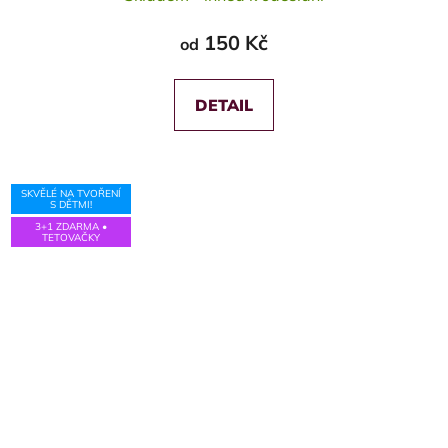
150 Kč
od
DETAIL
SKVĚLÉ NA TVOŘENÍ
S DĚTMI!
3+1 ZDARMA •
TETOVAČKY