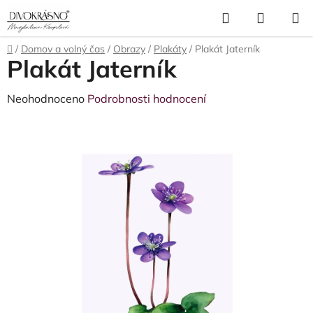
Přejít
Hledat
NÁKUP
na
obsah
KOŠÍK
Domů
/
Domov a volný čas
/
Obrazy
/
Plakáty
/
Plakát Jaterník
Plakát Jaterník
Průměrné
Neohodnoceno
Podrobnosti hodnocení
hodnocení
produktu
je
0,0
z
5
hvězdiček.