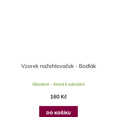
Vzorek nažehlovaček - Bodlák
Průměrné
Skladem - ihned k odeslání
hodnocení
produktu
160 Kč
je
5,0
z
DO KOŠÍKU