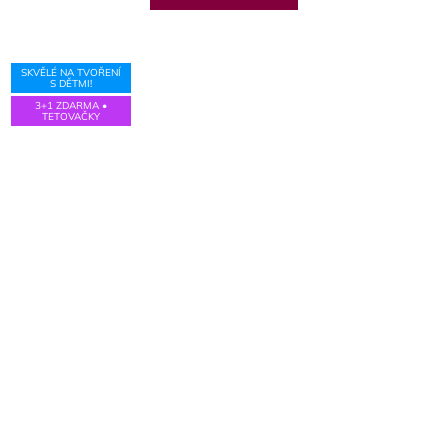
5
hvězdiček.
SKVĚLÉ NA TVOŘENÍ
S DĚTMI!
3+1 ZDARMA •
TETOVAČKY