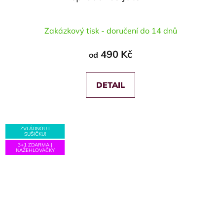
Průměrné
Zakázkový tisk - doručení do 14 dnů
hodnocení
produktu
490 Kč
od
je
5,0
z
DETAIL
5
hvězdiček.
ZVLÁDNOU I
SUŠIČKU!
3+1 ZDARMA |
NAŽEHLOVAČKY