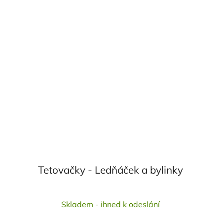
Tetovačky - Ledňáček a bylinky
Průměrné
Skladem - ihned k odeslání
hodnocení
produktu