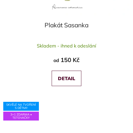
Plakát Sasanka
Skladem - ihned k odeslání
150 Kč
od
DETAIL
SKVĚLÉ NA TVOŘENÍ
S DĚTMI!
3+1 ZDARMA •
TETOVAČKY