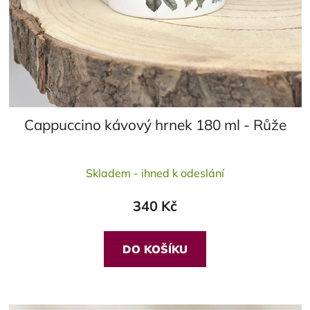
Cappuccino kávový hrnek 180 ml - Růže
Průměrné
Skladem - ihned k odeslání
hodnocení
produktu
340 Kč
je
5,0
z
DO KOŠÍKU
5
hvězdiček.