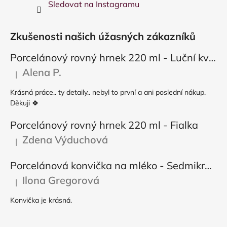
Sledovat na Instagramu
Zkušenosti našich úžasných zákazníků
Porcelánový rovný hrnek 220 ml - Luční květy
Alena P.
|
Hodnocení produktu je 5 z 5 hvězdiček.
Krásná práce.. ty detaily.. nebyl to první a ani poslední nákup.
Děkuji 🍀
Porcelánový rovný hrnek 220 ml - Fialka
Zdena Výduchová
|
Hodnocení produktu je 5 z 5 hvězdiček.
Porcelánová konvička na mléko - Sedmikráska
Ilona Gregorová
|
Hodnocení produktu je 5 z 5 hvězdiček.
Konvička je krásná.