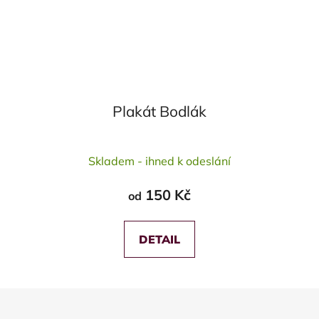
Plakát Bodlák
Průměrné
Skladem - ihned k odeslání
hodnocení
produktu
150 Kč
od
je
5,0
z
DETAIL
5
hvězdiček.
Z
á