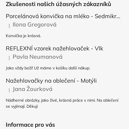
Zkušenosti našich úžasných zákazníků
Porcelánová konvička na mléko - Sedmikráska
Ilona Gregorová
|
Hodnocení produktu je 5 z 5 hvězdiček.
Konvička je krásná.
REFLEXNÍ vzorek nažehlovaček - Vlk
Pavla Neumanová
|
Hodnocení produktu je 5 z 5 hvězdiček.
Jako vždy boží! Už máme v košíku další nákup.
Nažehlovačky na oblečení - Motýli
Jana Žourková
|
Hodnocení produktu je 5 z 5 hvězdiček.
Nádherné obrázky, jako živé, krásná práce s nimi. Na oblečení
se vyjímají. Děkuji
Informace pro vás