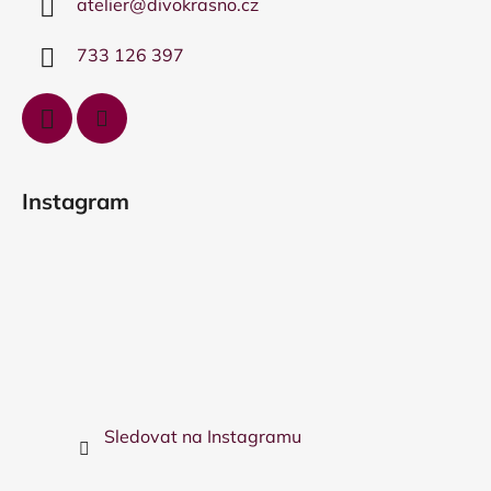
atelier
@
divokrasno.cz
t
í
733 126 397
Instagram
Sledovat na Instagramu