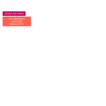
hvězdiček.
ŽHAVÁ NOVINKA
3+1 ZDARMA |
MAGICKÉ
SAMOLEPKY