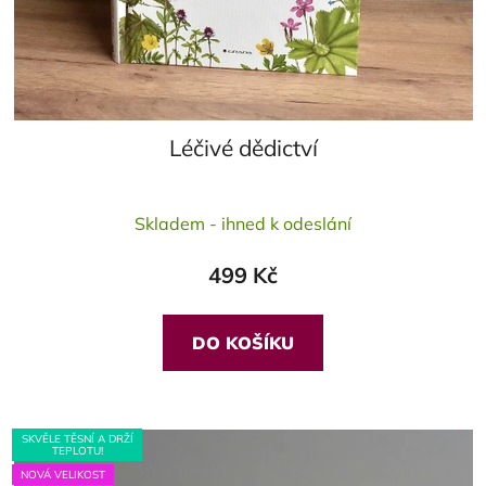
Léčivé dědictví
Průměrné
Skladem - ihned k odeslání
hodnocení
produktu
499 Kč
je
5,0
z
DO KOŠÍKU
5
hvězdiček.
SKVĚLE TĚSNÍ A DRŽÍ
TEPLOTU!
NOVÁ VELIKOST