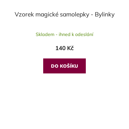
Vzorek magické samolepky - Bylinky
Průměrné
Skladem - ihned k odeslání
hodnocení
produktu
140 Kč
je
5,0
z
DO KOŠÍKU
5
hvězdiček.