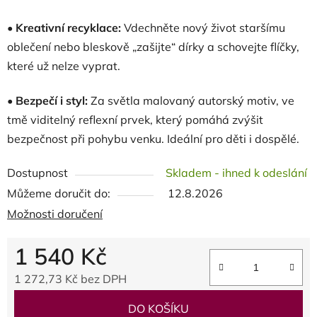
•
Kreativní recyklace:
Vdechněte nový život staršímu
oblečení nebo bleskově „zašijte“ dírky a schovejte flíčky,
které už nelze vyprat.
•
Bezpečí i styl:
Za světla malovaný autorský motiv, ve
tmě viditelný reflexní prvek, který pomáhá zvýšit
bezpečnost při pohybu venku. Ideální pro děti i dospělé.
Dostupnost
Skladem - ihned k odeslání
Můžeme doručit do:
12.8.2026
Možnosti doručení
1 540 Kč
1 272,73 Kč bez DPH
Měrná cena:
DO KOŠÍKU