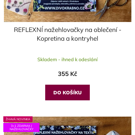
REFLEXNÍ nažehlovačky na oblečení -
Kopretina a kontryhel
Skladem - ihned k odeslání
355 Kč
DO KOŠÍKU
ŽHAVÁ NOVINKA
3+1 ZDARMA |
NAŽEHLOVAČKY