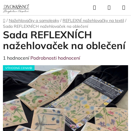
Přejít
Hledat
NÁKUP
na
obsah
KOŠÍK
Domů
/
Nažehlovačky a samolepky
/
REFLEXNÍ nažehlovačky na textil
/
Sada REFLEXNÍCH nažehlovaček na oblečení
Sada REFLEXNÍCH
nažehlovaček na oblečení
Průměrné
1 hodnocení
Podrobnosti hodnocení
hodnocení
VÝHODNÁ CENA!🤩
produktu
je
5,0
z
5
hvězdiček.