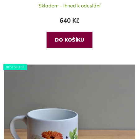
Skladem - ihned k odeslání
hodnocení
produktu
640 Kč
je
5,0
z
DO KOŠÍKU
5
hvězdiček.
BESTSELLER