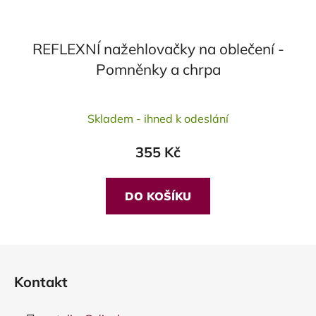
REFLEXNÍ nažehlovačky na oblečení -
Pomněnky a chrpa
Skladem - ihned k odeslání
355 Kč
DO KOŠÍKU
Z
á
Kontakt
p
a