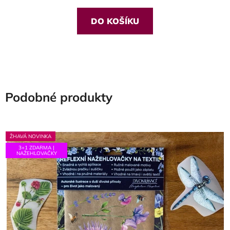
DO KOŠÍKU
Podobné produkty
ŽHAVÁ NOVINKA
3+1 ZDARMA |
NAŽEHLOVAČKY