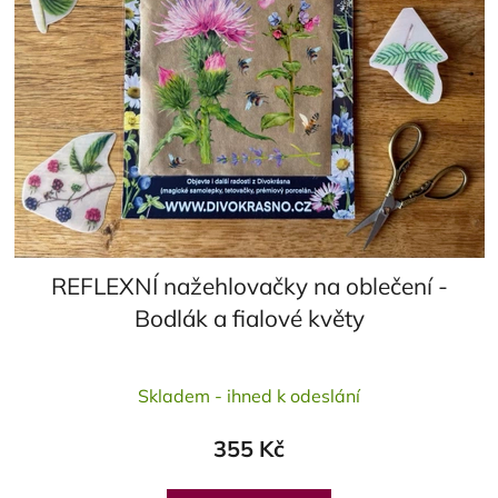
REFLEXNÍ nažehlovačky na oblečení -
Bodlák a fialové květy
Průměrné
Skladem - ihned k odeslání
hodnocení
produktu
355 Kč
je
5,0