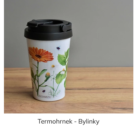
Termohrnek - Bylinky
Průměrné