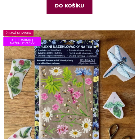
z
DO KOŠÍKU
5
hvězdiček.
ŽHAVÁ NOVINKA
3+1 ZDARMA |
NAŽEHLOVAČKY