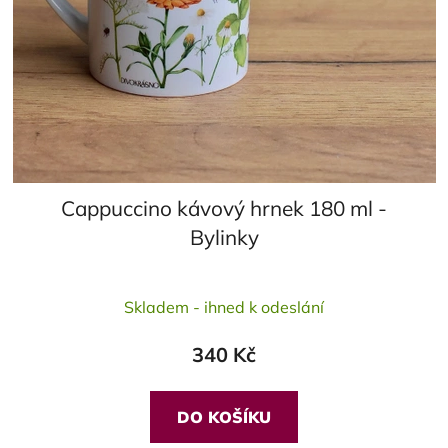
Cappuccino kávový hrnek 180 ml -
Bylinky
Průměrné
Skladem - ihned k odeslání
hodnocení
produktu
340 Kč
je
5,0
z
DO KOŠÍKU
5