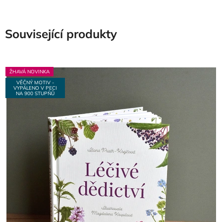
Související produkty
ŽHAVÁ NOVINKA
VĚČNÝ MOTIV -
VYPÁLENO V PECI
NA 900 STUPŇŮ