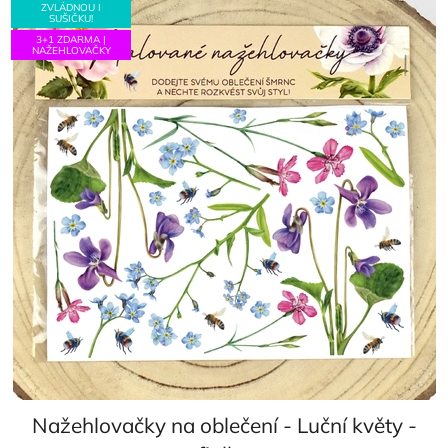
ZVLÁDNOU I
SUŠIČKU!
3+1 ZDARMA |
NAŽEHLOVAČKY
Nažehlovačky na oblečení - Luční květy -