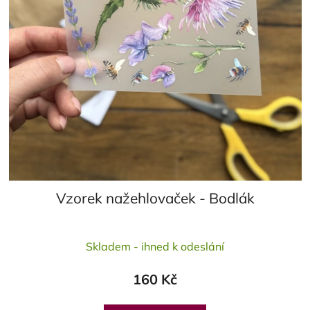
Vzorek nažehlovaček - Bodlák
Průměrné
Skladem - ihned k odeslání
hodnocení
produktu
160 Kč
je
5,0