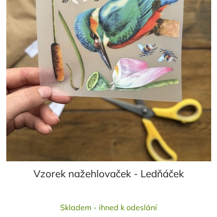
Vzorek nažehlovaček - Ledňáček
Průměrné
Skladem - ihned k odeslání
hodnocení