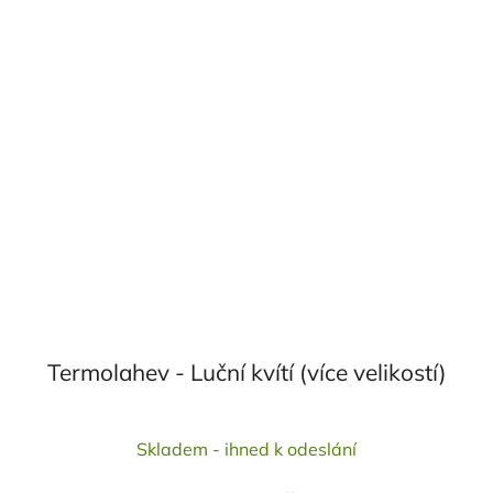
Termolahev - Luční kvítí (více velikostí)
Průměrné
Skladem - ihned k odeslání
hodnocení
produktu