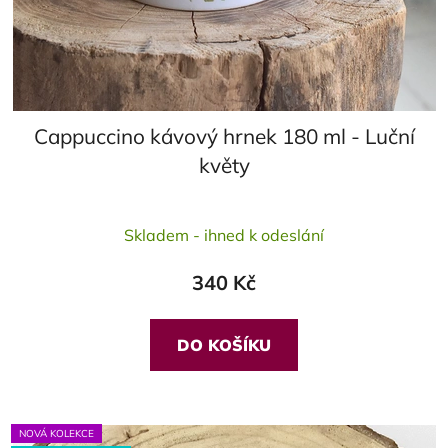
Cappuccino kávový hrnek 180 ml - Luční
květy
Průměrné
Skladem - ihned k odeslání
hodnocení
produktu
340 Kč
je
5,0
z
DO KOŠÍKU
5
hvězdiček.
NOVÁ KOLEKCE