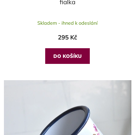
fialka
Průměrné
Skladem - ihned k odeslání
hodnocení
produktu
295 Kč
je
5,0
z
DO KOŠÍKU
5
hvězdiček.