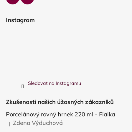
Instagram
Sledovat na Instagramu
Zkušenosti našich úžasných zákazníků
Porcelánový rovný hrnek 220 ml - Fialka
Zdena Výduchová
|
Hodnocení produktu je 5 z 5 hvězdiček.