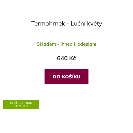
Termohrnek - Luční květy
Průměrné
Skladem - ihned k odeslání
hodnocení
produktu
640 Kč
je
4,3
z
DO KOŠÍKU
5
hvězdiček.
DRŽÍ 12 HODIN
TEPLOTU!