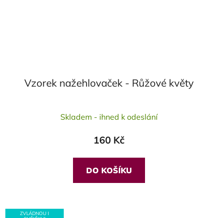
Vzorek nažehlovaček - Růžové květy
Průměrné
Skladem - ihned k odeslání
hodnocení
produktu
160 Kč
je
5,0
z
DO KOŠÍKU
5
hvězdiček.
ZVLÁDNOU I