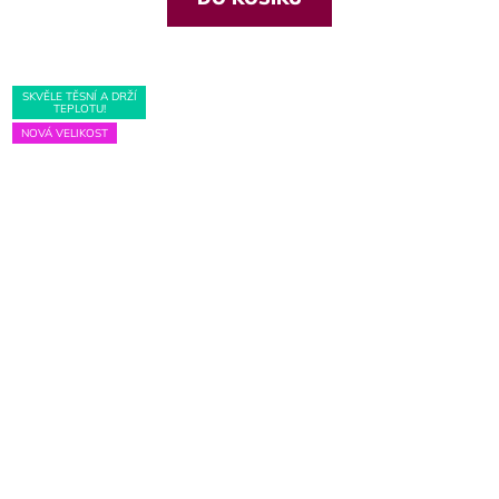
SKVĚLE TĚSNÍ A DRŽÍ
TEPLOTU!
NOVÁ VELIKOST