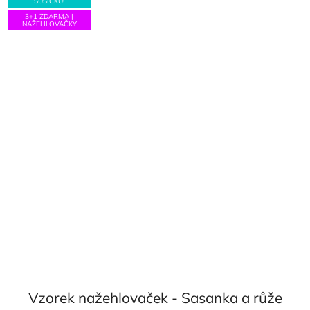
SUŠIČKU!
3+1 ZDARMA |
NAŽEHLOVAČKY
Vzorek nažehlovaček - Sasanka a růže