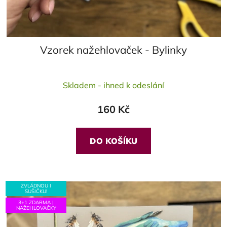
Vzorek nažehlovaček - Bylinky
Průměrné
Skladem - ihned k odeslání
hodnocení
produktu
160 Kč
je
5,0
z
DO KOŠÍKU
5
hvězdiček.
ZVLÁDNOU I
SUŠIČKU!
3+1 ZDARMA |
NAŽEHLOVAČKY