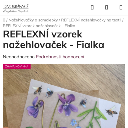
Přejít
Hledat
NÁKUP
na
obsah
KOŠÍK
Domů
/
Nažehlovačky a samolepky
/
REFLEXNÍ nažehlovačky na textil
/
REFLEXNÍ vzorek nažehlovaček - Fialka
REFLEXNÍ vzorek
nažehlovaček - Fialka
Průměrné
Neohodnoceno
Podrobnosti hodnocení
hodnocení
ŽHAVÁ NOVINKA
produktu
je
0,0
z
5
hvězdiček.