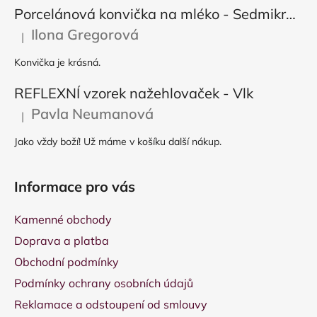
Porcelánová konvička na mléko - Sedmikráska
Ilona Gregorová
|
Hodnocení produktu je 5 z 5 hvězdiček.
Konvička je krásná.
REFLEXNÍ vzorek nažehlovaček - Vlk
Pavla Neumanová
|
Hodnocení produktu je 5 z 5 hvězdiček.
Jako vždy boží! Už máme v košíku další nákup.
Informace pro vás
Kamenné obchody
Doprava a platba
Obchodní podmínky
Podmínky ochrany osobních údajů
Reklamace a odstoupení od smlouvy