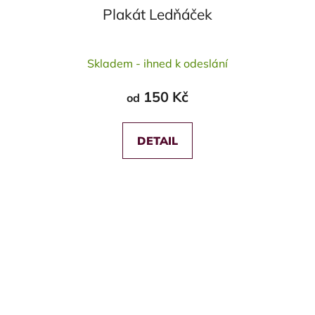
Plakát Ledňáček
Průměrné
Skladem - ihned k odeslání
hodnocení
produktu
150 Kč
od
je
5,0
z
DETAIL
5
hvězdiček.