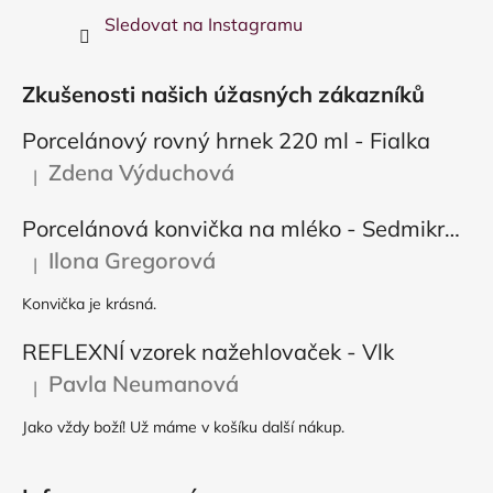
Sledovat na Instagramu
Zkušenosti našich úžasných zákazníků
Porcelánový rovný hrnek 220 ml - Fialka
Zdena Výduchová
|
Hodnocení produktu je 5 z 5 hvězdiček.
Porcelánová konvička na mléko - Sedmikráska
Ilona Gregorová
|
Hodnocení produktu je 5 z 5 hvězdiček.
Konvička je krásná.
REFLEXNÍ vzorek nažehlovaček - Vlk
Pavla Neumanová
|
Hodnocení produktu je 5 z 5 hvězdiček.
Jako vždy boží! Už máme v košíku další nákup.