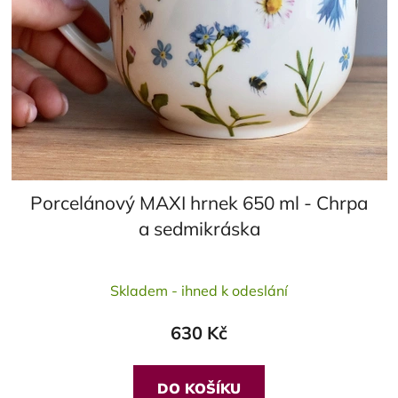
Porcelánový MAXI hrnek 650 ml - Chrpa
a sedmikráska
Průměrné
Skladem - ihned k odeslání
hodnocení
produktu
630 Kč
je
5,0
z
DO KOŠÍKU