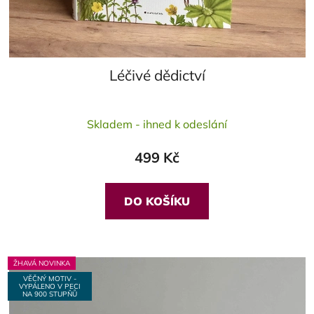
Léčivé dědictví
Průměrné
Skladem - ihned k odeslání
hodnocení
produktu
499 Kč
je
5,0
z
DO KOŠÍKU
5
hvězdiček.
ŽHAVÁ NOVINKA
VĚČNÝ MOTIV -
VYPÁLENO V PECI
NA 900 STUPŇŮ