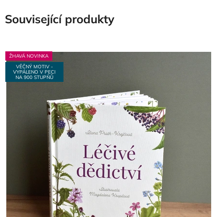
Související produkty
ŽHAVÁ NOVINKA
VĚČNÝ MOTIV -
VYPÁLENO V PECI
NA 900 STUPŇŮ