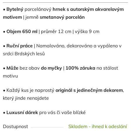
•
Bytelný
porcelánový
hrnek
s autorským akvarelovým
motivem
| jemně
smetanový porcelán
•
Objem 650 ml
|
průměr 12 cm | výška 9 cm
•
Ruční práce
| Namalováno, dekorováno a vypáleno v
srdci Brdských lesů
•
Může
bez obav
do myčky
|
100% záruka
na stálost
motivu
• Každý kus je naprostý
originál s jedinečným dekorem
,
který jinde nenajdete
•
Luxusní dárek
pro vás či vaše blízké
Dostupnost
Skladem - ihned k odeslání