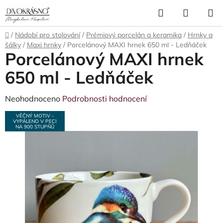
Přejít
Hledat
NÁKUP
na
obsah
KOŠÍK
Domů
/
Nádobí pro stolování
/
Prémiový porcelán a keramika
/
Hrnky a
šálky
/
Maxi hrnky
/
Porcelánový MAXI hrnek 650 ml - Ledňáček
Porcelánový MAXI hrnek
650 ml - Ledňáček
Průměrné
Neohodnoceno
Podrobnosti hodnocení
hodnocení
VĚČNÝ MOTIV -
VYPÁLENO V PECI
produktu
NA 900 STUPŇŮ
je
0,0
z
5
hvězdiček.