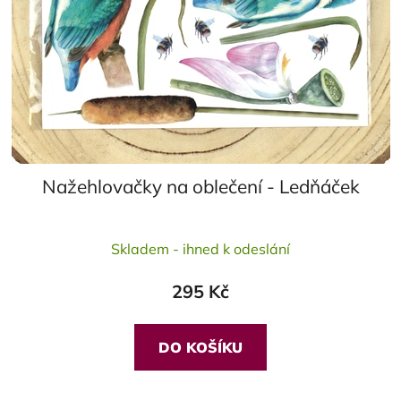
Nažehlovačky na oblečení - Ledňáček
Průměrné
Skladem - ihned k odeslání
hodnocení
produktu
295 Kč
je
5,0
z
DO KOŠÍKU
5
hvězdiček.