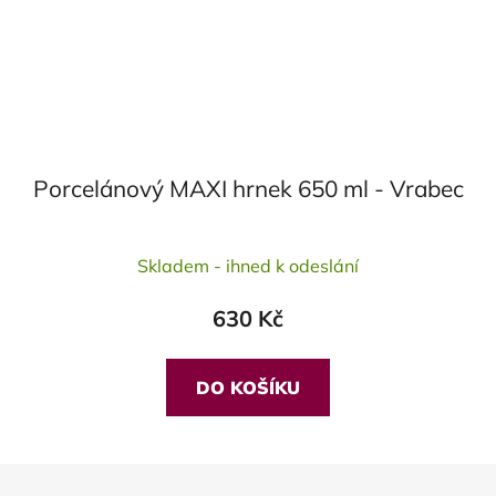
Porcelánový MAXI hrnek 650 ml - Vrabec
Skladem - ihned k odeslání
630 Kč
DO KOŠÍKU
Z