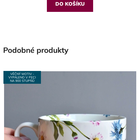
DO KOŠÍKU
Podobné produkty
VĚČNÝ MOTIV -
VYPÁLENO V PECI
NA 900 STUPŇŮ