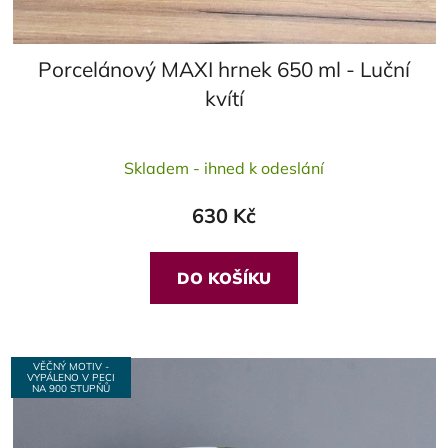
Porcelánový MAXI hrnek 650 ml - Luční
kvítí
Průměrné
Skladem - ihned k odeslání
hodnocení
produktu
630 Kč
je
5,0
z
DO KOŠÍKU
5
hvězdiček.
VĚČNÝ MOTIV -
VYPÁLENO V PECI
NA 900 STUPŇŮ