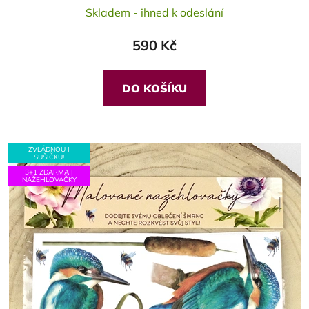
Skladem - ihned k odeslání
590 Kč
DO KOŠÍKU
ZVLÁDNOU I
SUŠIČKU!
3+1 ZDARMA |
NAŽEHLOVAČKY