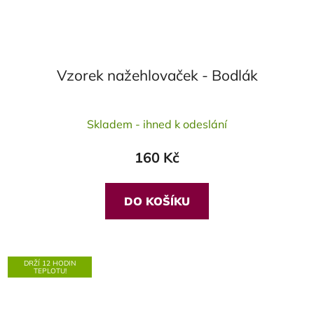
Vzorek nažehlovaček - Bodlák
Průměrné
Skladem - ihned k odeslání
hodnocení
produktu
160 Kč
je
5,0
z
DO KOŠÍKU
5
hvězdiček.
DRŽÍ 12 HODIN
TEPLOTU!