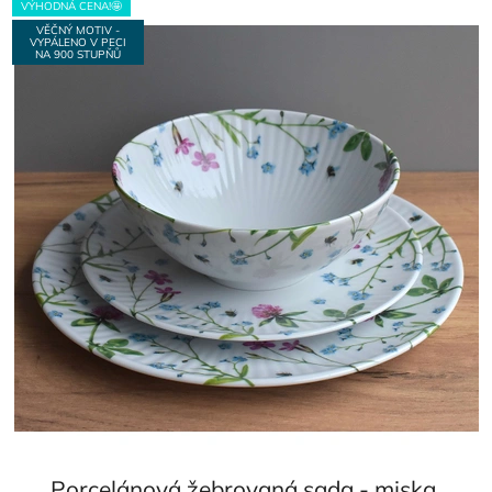
VÝHODNÁ CENA!🤩
VĚČNÝ MOTIV -
VYPÁLENO V PECI
NA 900 STUPŇŮ
Porcelánová žebrovaná sada - miska,