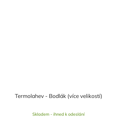
Termolahev - Bodlák (více velikostí)
Průměrné
Skladem - ihned k odeslání
hodnocení