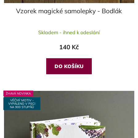
Vzorek magické samolepky - Bodlák
Průměrné
Skladem - ihned k odeslání
hodnocení
produktu
140 Kč
je
5,0
z
DO KOŠÍKU
5
hvězdiček.
ŽHAVÁ NOVINKA
VĚČNÝ MOTIV -
VYPÁLENO V PECI
NA 900 STUPŇŮ