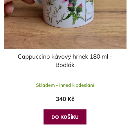
Cappuccino kávový hrnek 180 ml -
Bodlák
Průměrné
Skladem - ihned k odeslání
hodnocení
produktu
340 Kč
je
5,0
z
DO KOŠÍKU
5