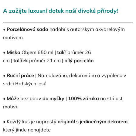
A zažijte luxusní dotek naší divoké přírody!
•
Porcelánová sada
nádobí s autorským akvarelovým
motivem
•
Miska
Objem 650 ml |
talíř
průměr 26
cm |
talířek
průměr 21 cm |
bílý porcelán
•
Ruční práce
| Namalováno, dekorováno a vypáleno v
srdci Brdských lesů
•
Může
bez obav
do myčky
|
100% záruka
na stálost
motivu
• Každý kus je naprostý
originál s jedinečným dekorem
,
který jinde nenajdete