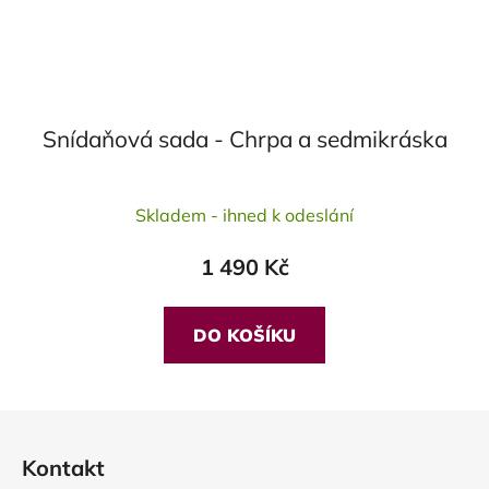
Snídaňová sada - Chrpa a sedmikráska
Průměrné
Skladem - ihned k odeslání
hodnocení
produktu
1 490 Kč
je
5,0
z
DO KOŠÍKU
5
hvězdiček.
Z
á
Kontakt
p