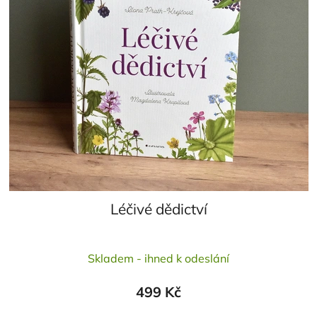
Léčivé dědictví
Průměrné
Skladem - ihned k odeslání
hodnocení
produktu
499 Kč
je
5,0