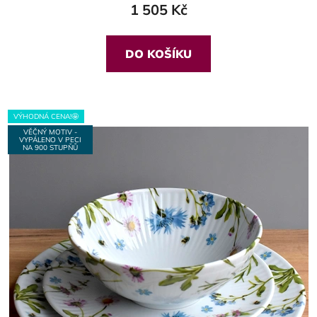
1 505 Kč
DO KOŠÍKU
VÝHODNÁ CENA!🤩
VĚČNÝ MOTIV -
VYPÁLENO V PECI
NA 900 STUPŇŮ