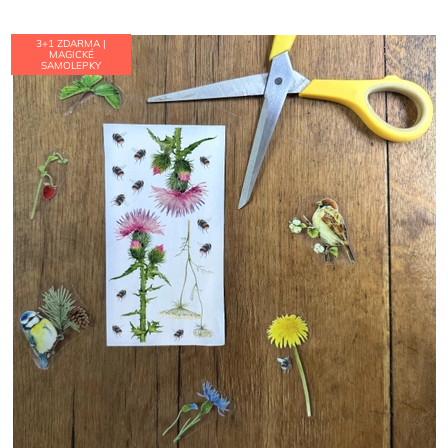
hvězdiček.
3+1 ZDARMA |
MAGICKÉ
SAMOLEPKY