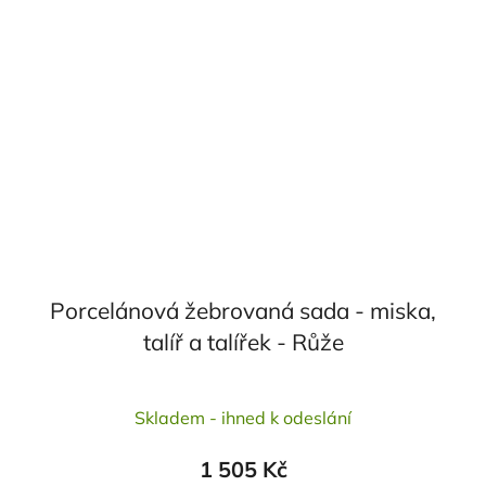
Porcelánová žebrovaná sada - miska,
talíř a talířek - Růže
Průměrné
Skladem - ihned k odeslání
hodnocení
produktu
1 505 Kč
je