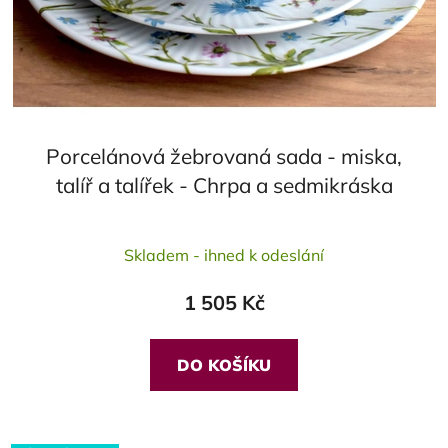
Porcelánová žebrovaná sada - miska,
talíř a talířek - Chrpa a sedmikráska
Průměrné
Skladem - ihned k odeslání
hodnocení
produktu
1 505 Kč
je
5,0
z
DO KOŠÍKU
5
hvězdiček.