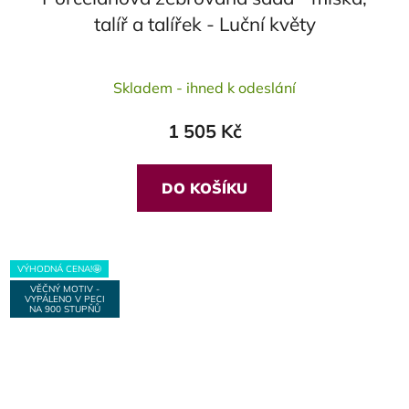
talíř a talířek - Luční květy
Průměrné
Skladem - ihned k odeslání
hodnocení
produktu
1 505 Kč
je
5,0
z
DO KOŠÍKU
5
hvězdiček.
VÝHODNÁ CENA!🤩
VĚČNÝ MOTIV -
VYPÁLENO V PECI
NA 900 STUPŇŮ