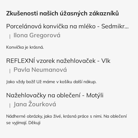
Zkušenosti našich úžasných zákazníků
Porcelánová konvička na mléko - Sedmikráska
Ilona Gregorová
|
Hodnocení produktu je 5 z 5 hvězdiček.
Konvička je krásná.
REFLEXNÍ vzorek nažehlovaček - Vlk
Pavla Neumanová
|
Hodnocení produktu je 5 z 5 hvězdiček.
Jako vždy boží! Už máme v košíku další nákup.
Nažehlovačky na oblečení - Motýli
Jana Žourková
|
Hodnocení produktu je 5 z 5 hvězdiček.
Nádherné obrázky, jako živé, krásná práce s nimi. Na oblečení
se vyjímají. Děkuji