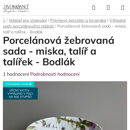
Přejít
Hledat
NÁKUP
na
obsah
KOŠÍK
Domů
/
Nádobí pro stolování
/
Prémiový porcelán a keramika
/
Výhodné
sady porcelánového nádobí
/
Porcelánová žebrovaná sada - miska,
talíř a talířek - Bodlák
Porcelánová žebrovaná
sada - miska, talíř a
talířek - Bodlák
Průměrné
1 hodnocení
Podrobnosti hodnocení
hodnocení
VÝHODNÁ CENA!🤩
produktu
VĚČNÝ MOTIV -
VYPÁLENO V PECI
je
NA 900 STUPŇŮ
5,0
z
5
hvězdiček.