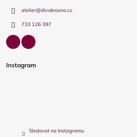
a
atelier
@
divokrasno.cz
t
í
733 126 397
Instagram
Sledovat na Instagramu