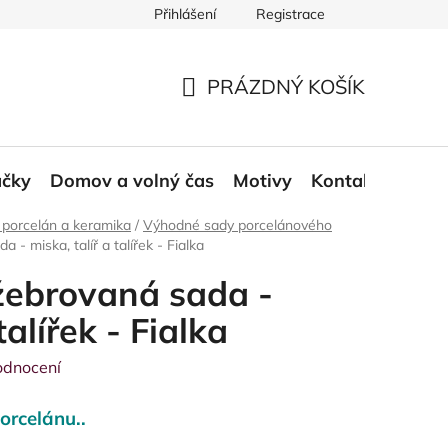
Přihlášení
Registrace
ace a odstoupení od smlouvy
Moje objednávka
PRÁZDNÝ KOŠÍK
NÁKUPNÍ
KOŠÍK
áčky
Domov a volný čas
Motivy
Kontakt
Blog
 porcelán a keramika
/
Výhodné sady porcelánového
- miska, talíř a talířek - Fialka
žebrovaná sada -
talířek - Fialka
odnocení
orcelánu..