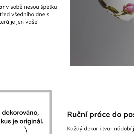
or
v sobě nesou špetku
třed všedního dne si
terá je jen vaše.
Ruční práce do po
Každý dekor i tvar nádobí 