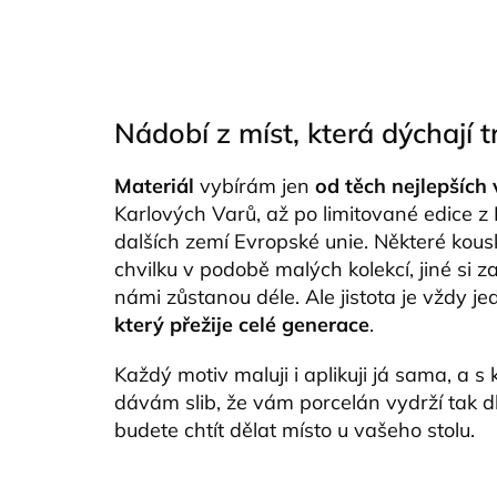
Nádobí z míst, která dýchají t
Materiál
vybírám jen
od těch nejlepších
Karlových Varů, až po limitované edice z 
dalších zemí Evropské unie. Některé kou
chvilku v podobě malých kolekcí, jiné si z
námi zůstanou déle. Ale jistota je vždy j
který přežije celé generace
.
Každý motiv maluji i aplikuji já sama, a 
dávám slib, že vám porcelán vydrží tak d
budete chtít dělat místo u vašeho stolu.