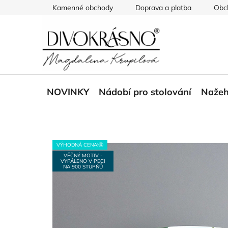
Přejít
Kamenné obchody
Doprava a platba
Obc
na
obsah
NOVINKY
Nádobí pro stolování
Nažeh
VÝHODNÁ CENA!🤩
VĚČNÝ MOTIV -
VYPÁLENO V PECI
NA 900 STUPŇŮ