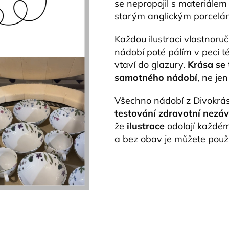
se nepropojil s materiálem
starým anglickým porcelá
Každou ilustraci vlastnoruč
nádobí poté pálím v peci té
vtaví do glazury.
Krása se 
samotného nádobí
, ne je
Všechno nádobí z Divokrás
testování zdravotní nezá
že
ilustrace
odolají každé
a bez obav je můžete použ