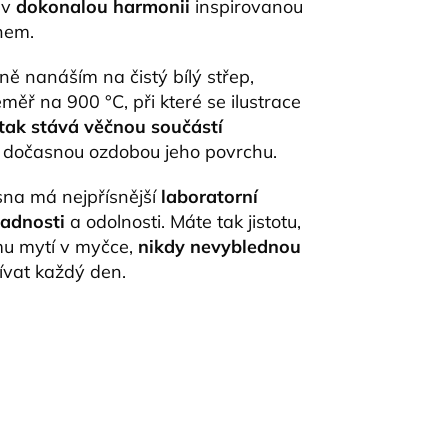
 v
dokonalou harmonii
inspirovanou
nem.
ně nanáším na čistý bílý střep,
měř na 900 °C, při které se ilustrace
tak stává věčnou součástí
n dočasnou ozdobou jeho povrchu.
na má nejpřísnější
laboratorní
vadnosti
a odolnosti. Máte tak jistotu,
mu mytí v myčce,
nikdy nevyblednou
ívat každý den.