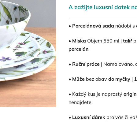
A zažijte luxusní dotek na
0,0
z
5
•
Porcelánová sada
nádobí s
hvězdiček.
•
Miska
Objem 650 ml |
talíř
p
porcelán
•
Ruční práce
| Namalováno, d
•
Může
bez obav
do myčky
|
1
• Každý kus je naprostý
origi
nenajdete
•
Luxusní dárek
pro vás či vaš