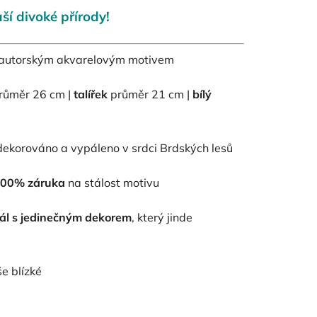
ší divoké přírody!
 autorským akvarelovým motivem
růměr 26 cm |
talířek
průměr 21 cm |
bílý
ekorováno a vypáleno v srdci Brdských lesů
00% záruka
na stálost motivu
nál s jedinečným dekorem
, který jinde
e blízké