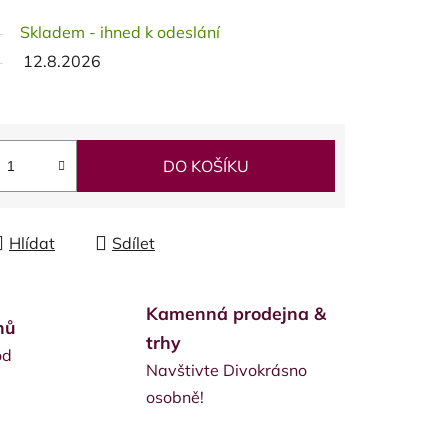
Skladem - ihned k odeslání
12.8.2026
DO KOŠÍKU
Hlídat
Sdílet
Kamenná prodejna &
nů
trhy
od
Navštivte Divokrásno
osobně!