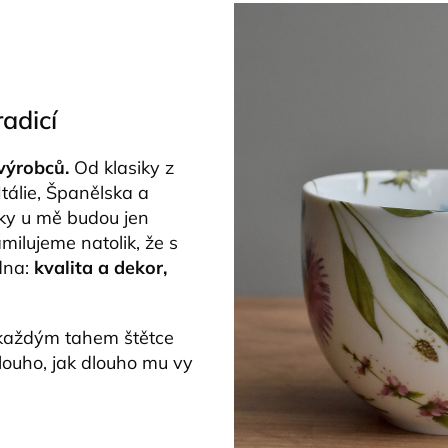
radicí
 výrobců.
Od klasiky z
Itálie, Španělska a
sky u mě budou jen
amilujeme natolik, že s
edna:
kvalita a dekor,
s každým tahem štětce
louho, jak dlouho mu vy