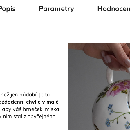
Popis
Parametry
Hodnocen
 než jen nádobí. Je to
aždodenní chvíle v malé
, aby váš hrneček, miska
ky nim stal z obyčejného