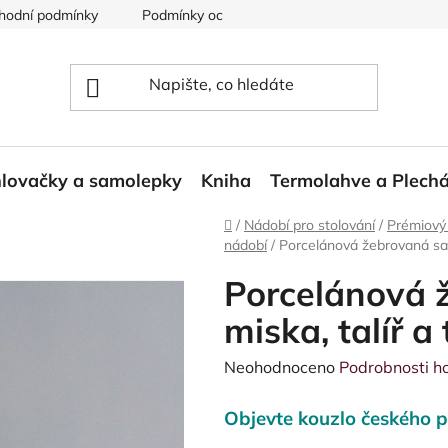
hodní podmínky
Podmínky ochrany osobních údajů
Reklam
lovačky a samolepky
Kniha
Termolahve a Plech
Domů
/
Nádobí pro stolování
/
Prémiový
nádobí
/
Porcelánová žebrovaná sada 
Porcelánová 
miska, talíř a 
Průměrné
Neohodnoceno
Podrobnosti h
hodnocení
Objevte kouzlo českého p
produktu
je