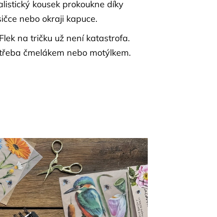
listický kousek prokoukne díky
čce nebo okraji kapuce.
Flek na tričku už není katastrofa.
t třeba čmelákem nebo motýlkem.