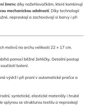
ení šmrnc
díky nažehlovačkám, které kombinují
sokou mechanickou odolností
. Díky technologii
užné, nepraskají a zachovávají si barvy i při
————————————————————————————
ch motivů na archu velikosti 22 × 17 cm.
bíhá pomocí běžné žehličky. Detailní postup
součástí balení.
á výdrž i při praní v automatické pračce a
odní, syntetické, elastické materiály i hrubé
e splynou se strukturou textilu a nepraskají