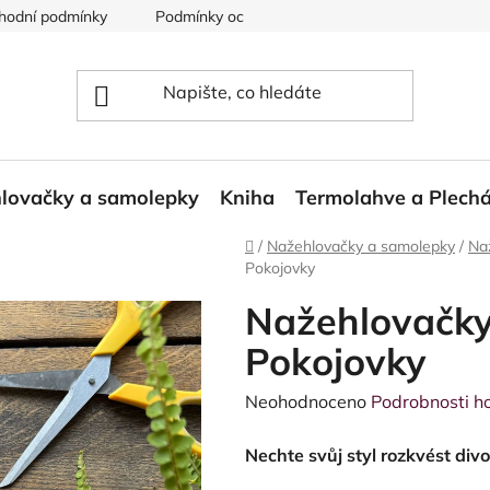
hodní podmínky
Podmínky ochrany osobních údajů
Reklam
lovačky a samolepky
Kniha
Termolahve a Plech
Domů
/
Nažehlovačky a samolepky
/
Na
Pokojovky
Nažehlovačky 
Pokojovky
Průměrné
Neohodnoceno
Podrobnosti h
hodnocení
Nechte svůj styl rozkvést div
produktu
je