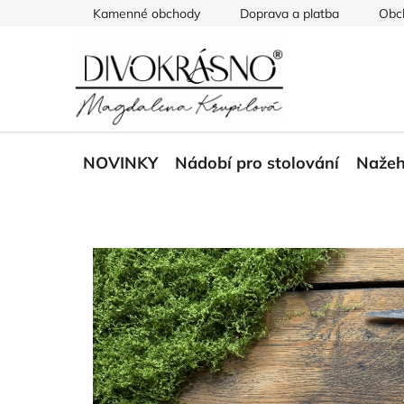
Přejít
Kamenné obchody
Doprava a platba
Obc
na
obsah
NOVINKY
Nádobí pro stolování
Nažeh