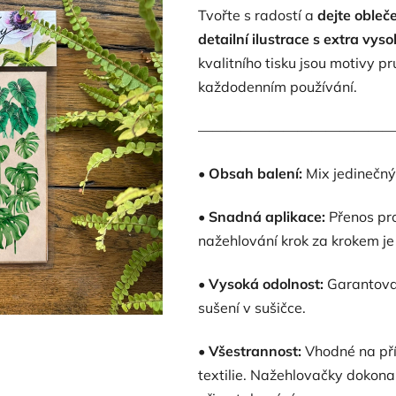
Tvořte s radostí a
dejte obleč
0,0
detailní ilustrace s extra vy
z
kvalitního tisku jsou motivy pr
5
každodenním používání.
hvězdiček.
——————————————
•
Obsah balení:
Mix jedinečný
•
Snadná aplikace:
Přenos pro
nažehlování krok za krokem je 
•
Vysoká odolnost:
Garantovan
sušení v sušičce.
•
Všestrannost:
Vhodné na přír
textilie. Nažehlovačky dokonal