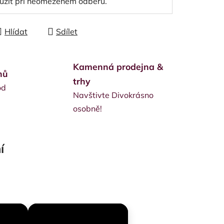
užít při neomezeném odběru.
Hlídat
Sdílet
Kamenná prodejna &
nů
trhy
od
Navštivte Divokrásno
osobně!
í