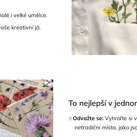
lé i velké umělce.
še kreativní já.
To nejlepší v jedn
Odvažte se:
Vytvořte si v
netradiční místa, jako j