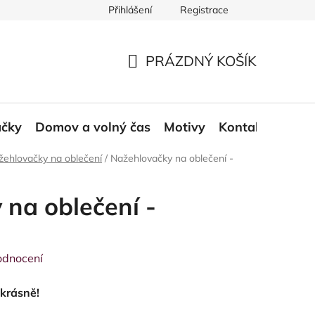
Přihlášení
Registrace
ace a odstoupení od smlouvy
Moje objednávka
PRÁZDNÝ KOŠÍK
NÁKUPNÍ
KOŠÍK
áčky
Domov a volný čas
Motivy
Kontakt
Blog
žehlovačky na oblečení
/
Nažehlovačky na oblečení -
na oblečení -
odnocení
okrásně!