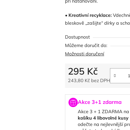
při natahování.
•
Kreativní recyklace:
Vdechně
bleskově „zašijte“ dírky a scho
Dostupnost
Můžeme doručit do:
Možnosti doručení
295 Kč
243,80 Kč bez DPH
Měrná cena:
Akce 3+1 zdarma
Akce 3 + 1 ZDARMA na
košíku 4 libovolné kus
odečte na nejlevnější p