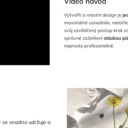
Video návod
Vytvořit si vlastní design je
je
maximálně usnadnila, natočil
svůj osvědčený postup krok za 
správné zažehlení
otázkou pá
naprosto profesionálně.
rý se snadno udržuje a