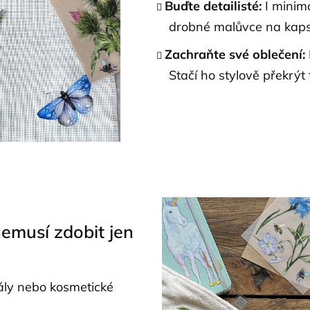
Buďte detailisté:
I minima
drobné malůvce na kapsi
Zachraňte své oblečení:
Stačí ho stylově překrý
nemusí zdobit jen
ály nebo kosmetické