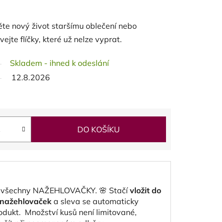
te nový život staršímu oblečení nebo
vejte flíčky, které už nelze vyprat.
Skladem - ihned k odeslání
12.8.2026
DO KOŠÍKU
 všechny NAŽEHLOVAČKY. 🌸 Stačí
vložit do
y nažehlovaček
a sleva se automaticky
rodukt.
Množství kusů není limitované,