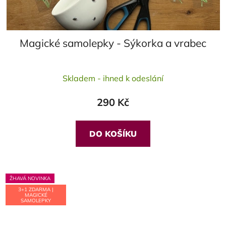
Magické samolepky - Sýkorka a vrabec
Průměrné
Skladem - ihned k odeslání
hodnocení
produktu
290 Kč
je
5,0
z
DO KOŠÍKU
5
hvězdiček.
ŽHAVÁ NOVINKA
3+1 ZDARMA |
MAGICKÉ
SAMOLEPKY