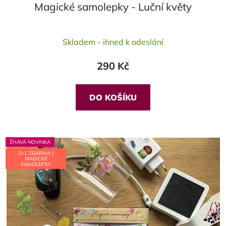
Magické samolepky - Luční květy
Průměrné
Skladem - ihned k odeslání
hodnocení
produktu
290 Kč
je
5,0
z
DO KOŠÍKU
5
hvězdiček.
ŽHAVÁ NOVINKA
3+1 ZDARMA |
MAGICKÉ
SAMOLEPKY