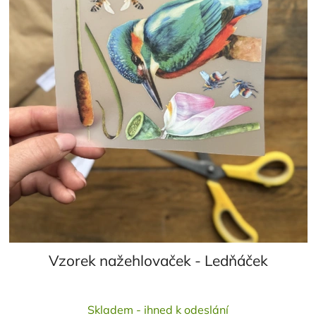
Vzorek nažehlovaček - Ledňáček
Průměrné
Skladem - ihned k odeslání
hodnocení