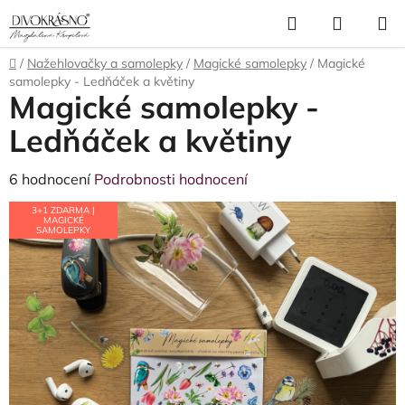
Přejít
Hledat
NÁKUP
na
obsah
KOŠÍK
Domů
/
Nažehlovačky a samolepky
/
Magické samolepky
/
Magické
samolepky - Ledňáček a květiny
Magické samolepky -
Ledňáček a květiny
Průměrné
6 hodnocení
Podrobnosti hodnocení
hodnocení
3+1 ZDARMA |
MAGICKÉ
produktu
SAMOLEPKY
je
5,0
z
5
hvězdiček.