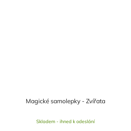
Magické samolepky - Zvířata
Průměrné
Skladem - ihned k odeslání
hodnocení
produktu