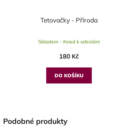
Tetovačky - Příroda
Průměrné
Skladem - ihned k odeslání
hodnocení
produktu
180 Kč
je
5,0
z
DO KOŠÍKU
5
hvězdiček.
Podobné produkty