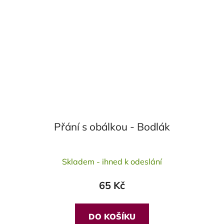
Přání s obálkou - Bodlák
Průměrné
Skladem - ihned k odeslání
hodnocení
produktu
65 Kč
je
5,0
z
DO KOŠÍKU