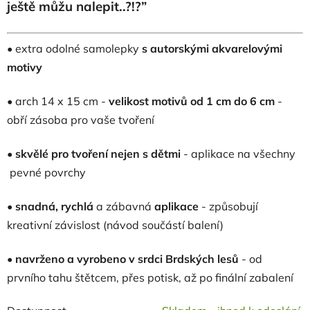
ještě můžu nalepit..?!?”
• extra odolné samolepky
s autorskými akvarelovými
motivy
•
arch 14 x 15 cm -
velikost motivů od 1 cm do 6 cm
-
obří zásoba pro vaše tvoření
•
skvělé pro tvoření nejen s dětmi
- aplikace na všechny
pevné povrchy
• snadná, rychlá
a zábavná
aplikace
- způsobují
kreativní závislost (návod součástí balení)
•
navrženo a vyrobeno v
srdci Brdských lesů
- od
prvního tahu štětcem, přes potisk, až po finální zabalení