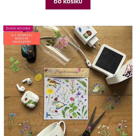
z
DO KOŠÍKU
5
hvězdiček.
ŽHAVÁ NOVINKA
3+1 ZDARMA |
MAGICKÉ
SAMOLEPKY