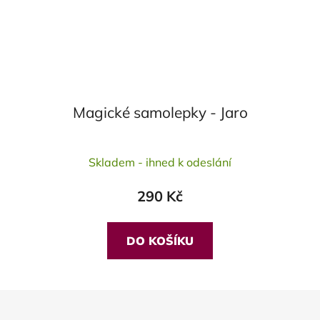
Magické samolepky - Jaro
Průměrné
Skladem - ihned k odeslání
hodnocení
produktu
290 Kč
je
5,0
z
DO KOŠÍKU
5
hvězdiček.
Z
á