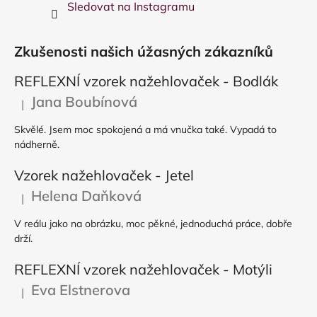
Sledovat na Instagramu
Zkušenosti našich úžasných zákazníků
REFLEXNÍ vzorek nažehlovaček - Bodlák
Jana Boubínová
|
Hodnocení produktu je 5 z 5 hvězdiček.
Skvělé. Jsem moc spokojená a má vnučka také. Vypadá to
nádherně.
Vzorek nažehlovaček - Jetel
Helena Daňková
|
Hodnocení produktu je 5 z 5 hvězdiček.
V reálu jako na obrázku, moc pěkné, jednoduchá práce, dobře
drží.
REFLEXNÍ vzorek nažehlovaček - Motýli
Eva Elstnerova
|
Hodnocení produktu je 5 z 5 hvězdiček.