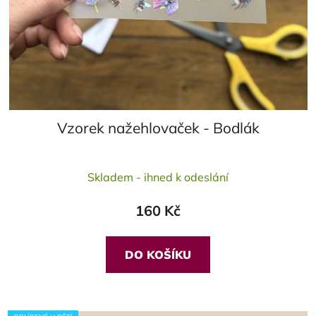
Vzorek nažehlovaček - Bodlák
Průměrné
Skladem - ihned k odeslání
hodnocení
produktu
160 Kč
je
5,0
z
DO KOŠÍKU
5
hvězdiček.