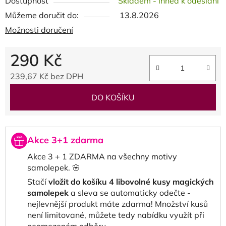
Dostupnost
Skladem - ihned k odeslání
Můžeme doručit do:
13.8.2026
Možnosti doručení
290 Kč
239,67 Kč bez DPH
Měrná cena:
DO KOŠÍKU
Akce 3+1 zdarma
Akce 3 + 1 ZDARMA na všechny motivy
samolepek. 🌸
Stačí
vložit do košíku 4 libovolné kusy magických
samolepek
a sleva se automaticky odečte -
nejlevnější produkt máte zdarma! Množství kusů
není limitované, můžete tedy nabídku využít při