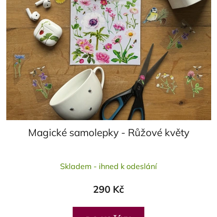
Magické samolepky - Růžové květy
Průměrné
Skladem - ihned k odeslání
hodnocení
produktu
290 Kč
je
5,0