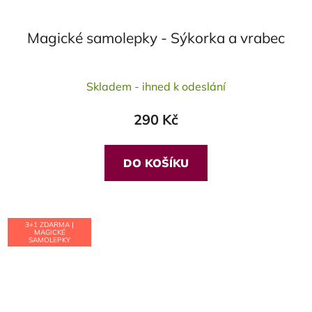
Magické samolepky - Sýkorka a vrabec
Průměrné
Skladem - ihned k odeslání
hodnocení
produktu
290 Kč
je
5,0
z
DO KOŠÍKU
5
hvězdiček.
3+1 ZDARMA |
MAGICKÉ
SAMOLEPKY