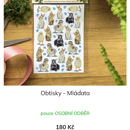
Obtisky - Mláďata
Průměrné
pouze OSOBNÍ ODBĚR
hodnocení
produktu
180 Kč
je