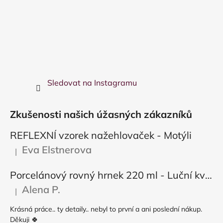
Sledovat na Instagramu
Zkušenosti našich úžasných zákazníků
REFLEXNÍ vzorek nažehlovaček - Motýli
Eva Elstnerova
|
Hodnocení produktu je 5 z 5 hvězdiček.
Porcelánový rovný hrnek 220 ml - Luční květy
Alena P.
|
Hodnocení produktu je 5 z 5 hvězdiček.
Krásná práce.. ty detaily.. nebyl to první a ani poslední nákup.
Děkuji 🍀