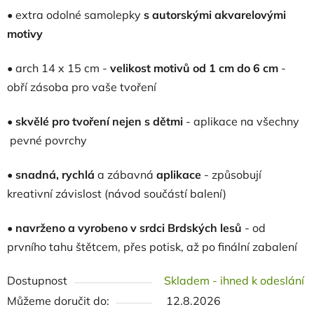
• extra odolné samolepky
s autorskými akvarelovými
motivy
•
arch 14 x 15 cm -
velikost motivů od 1 cm do 6 cm
-
obří zásoba pro vaše tvoření
•
skvělé pro tvoření nejen s dětmi
- aplikace na všechny
pevné povrchy
• snadná, rychlá
a zábavná
aplikace
- způsobují
kreativní závislost (návod součástí balení)
•
navrženo a vyrobeno v
srdci Brdských lesů
- od
prvního tahu štětcem, přes potisk, až po finální zabalení
Dostupnost
Skladem - ihned k odeslání
Můžeme doručit do:
12.8.2026