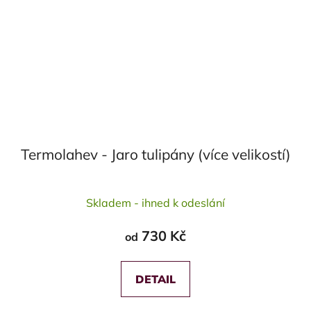
Termolahev - Jaro tulipány (více velikostí)
Průměrné
Skladem - ihned k odeslání
hodnocení
produktu
730 Kč
od
je
5,0
z
DETAIL
5