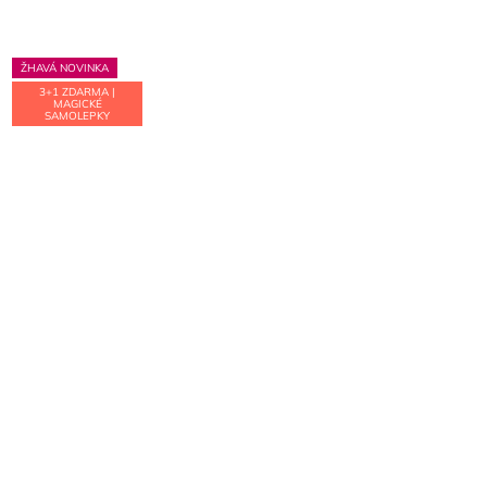
hvězdiček.
ŽHAVÁ NOVINKA
3+1 ZDARMA |
MAGICKÉ
SAMOLEPKY