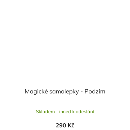
Magické samolepky - Podzim
Průměrné
Skladem - ihned k odeslání
hodnocení
produktu
290 Kč
je