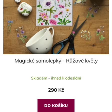
Magické samolepky - Růžové květy
Průměrné
Skladem - ihned k odeslání
hodnocení
produktu
290 Kč
je
5,0
z
DO KOŠÍKU
5