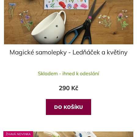
Magické samolepky - Ledňáček a květiny
Průměrné
Skladem - ihned k odeslání
hodnocení
produktu
290 Kč
je
5,0
z
DO KOŠÍKU
5
hvězdiček.
ŽHAVÁ NOVINKA