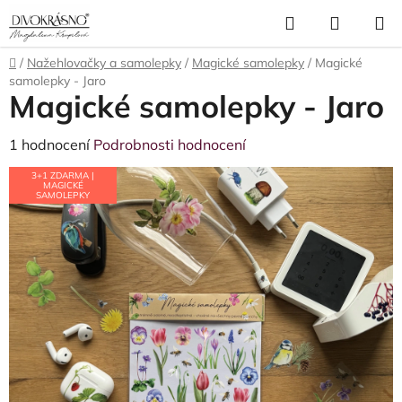
Přejít
Hledat
NÁKUP
na
obsah
KOŠÍK
Domů
/
Nažehlovačky a samolepky
/
Magické samolepky
/
Magické
samolepky - Jaro
Magické samolepky - Jaro
Průměrné
1 hodnocení
Podrobnosti hodnocení
hodnocení
3+1 ZDARMA |
MAGICKÉ
produktu
SAMOLEPKY
je
5,0
z
5
hvězdiček.