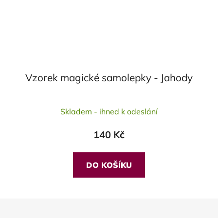
Vzorek magické samolepky - Jahody
Průměrné
Skladem - ihned k odeslání
hodnocení
produktu
140 Kč
je
5,0
z
DO KOŠÍKU
5
hvězdiček.
Z
á