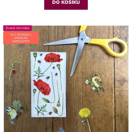
z
DO KOŠÍKU
5
hvězdiček.
ŽHAVÁ NOVINKA
3+1 ZDARMA |
MAGICKÉ
SAMOLEPKY