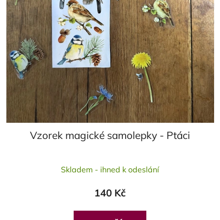
Vzorek magické samolepky - Ptáci
Průměrné
Skladem - ihned k odeslání
hodnocení
produktu
140 Kč
je
5,0