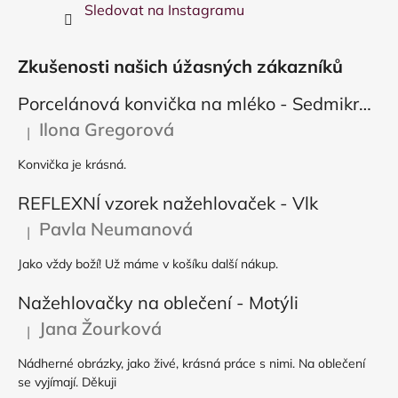
Sledovat na Instagramu
Zkušenosti našich úžasných zákazníků
Porcelánová konvička na mléko - Sedmikráska
Ilona Gregorová
|
Hodnocení produktu je 5 z 5 hvězdiček.
Konvička je krásná.
REFLEXNÍ vzorek nažehlovaček - Vlk
Pavla Neumanová
|
Hodnocení produktu je 5 z 5 hvězdiček.
Jako vždy boží! Už máme v košíku další nákup.
Nažehlovačky na oblečení - Motýli
Jana Žourková
|
Hodnocení produktu je 5 z 5 hvězdiček.
Nádherné obrázky, jako živé, krásná práce s nimi. Na oblečení
se vyjímají. Děkuji