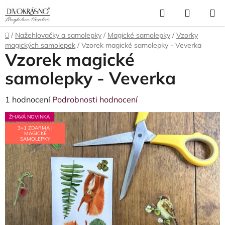
Přejít
Hledat
NÁKUP
na
obsah
KOŠÍK
Domů
/
Nažehlovačky a samolepky
/
Magické samolepky
/
Vzorky
magických samolepek
/
Vzorek magické samolepky - Veverka
Vzorek magické
samolepky - Veverka
Průměrné
1 hodnocení
Podrobnosti hodnocení
hodnocení
ŽHAVÁ NOVINKA
produktu
3+1 ZDARMA |
MAGICKÉ
je
SAMOLEPKY
5,0
z
5
hvězdiček.