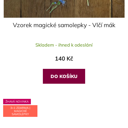
Vzorek magické samolepky - Vlčí mák
Skladem - ihned k odeslání
140 Kč
DO KOŠÍKU
ŽHAVÁ NOVINKA
3+1 ZDARMA |
MAGICKÉ
SAMOLEPKY