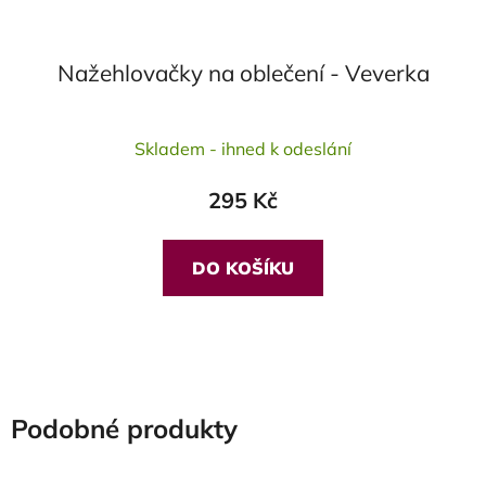
Nažehlovačky na oblečení - Veverka
Průměrné
Skladem - ihned k odeslání
hodnocení
produktu
295 Kč
je
5,0
z
DO KOŠÍKU
5
hvězdiček.
Podobné produkty