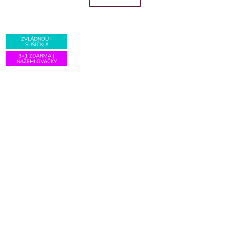
5
hvězdiček.
ZVLÁDNOU I
SUŠIČKU!
3+1 ZDARMA |
NAŽEHLOVAČKY