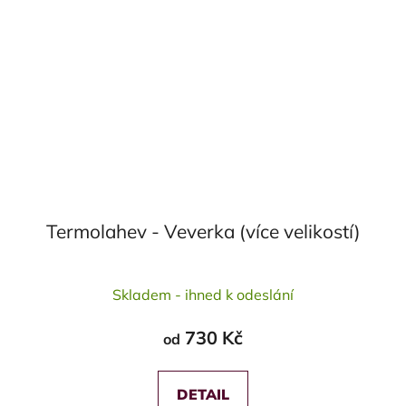
Termolahev - Veverka (více velikostí)
Průměrné
Skladem - ihned k odeslání
hodnocení
produktu
730 Kč
od
je
5,0
z
DETAIL