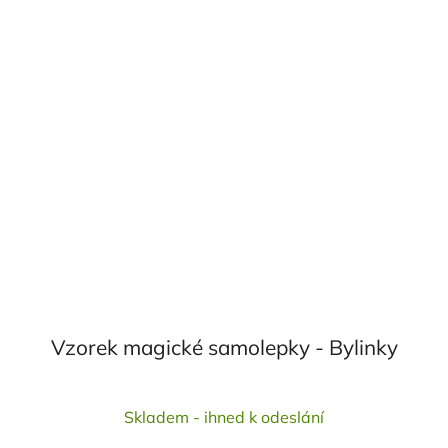
Vzorek magické samolepky - Bylinky
Průměrné
Skladem - ihned k odeslání
hodnocení
produktu