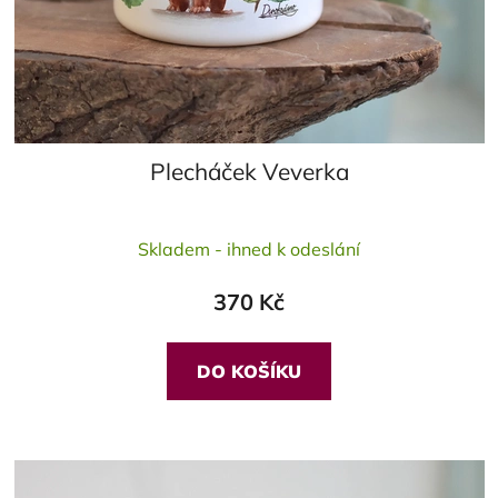
Plecháček Veverka
Průměrné
Skladem - ihned k odeslání
hodnocení
produktu
370 Kč
je
5,0
z
DO KOŠÍKU
5
hvězdiček.