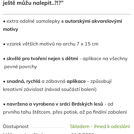
ještě můžu nalepit..?!?”
• extra odolné samolepky
s autorskými akvarelovými
motivy
• vzorek větších motivů na archu 7 x 15 cm
•
skvělé pro tvoření nejen s dětmi
- aplikace na všechny
pevné povrchy
• snadná, rychlá
a zábavná
aplikace
- způsobují
kreativní závislost (návod součástí balení)
•
navrženo a vyrobeno v
srdci Brdských lesů
- od
prvního tahu štětcem, přes potisk, až po finální zabalení
Dostupnost
Skladem - ihned k odeslání