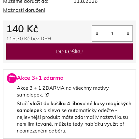
Můžeme doručit do:
11.8.2026
Možnosti doručení
140 Kč
115,70 Kč bez DPH
Měrná cena:
DO KOŠÍKU
Akce 3+1 zdarma
Akce 3 + 1 ZDARMA na všechny motivy
samolepek. 🌸
Stačí
vložit do košíku 4 libovolné kusy magických
samolepek
a sleva se automaticky odečte -
nejlevnější produkt máte zdarma! Množství kusů
není limitované, můžete tedy nabídku využít při
neomezeném odběru.