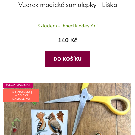
Vzorek magické samolepky - Liška
Skladem - ihned k odeslání
140 Kč
DO KOŠÍKU
ŽHAVÁ NOVINKA
3+1 ZDARMA |
MAGICKÉ
SAMOLEPKY