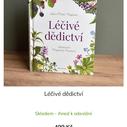
Léčivé dědictví
Průměrné
Skladem - ihned k odeslání
hodnocení
produktu
499 Kč