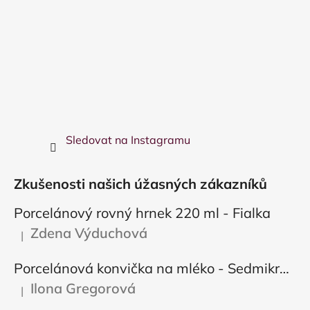
Sledovat na Instagramu
Zkušenosti našich úžasných zákazníků
Porcelánový rovný hrnek 220 ml - Fialka
Zdena Výduchová
|
Hodnocení produktu je 5 z 5 hvězdiček.
Porcelánová konvička na mléko - Sedmikráska
Ilona Gregorová
|
Hodnocení produktu je 5 z 5 hvězdiček.