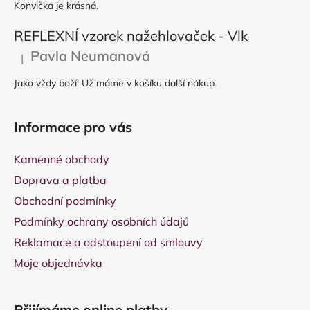
Konvička je krásná.
REFLEXNÍ vzorek nažehlovaček - Vlk
Pavla Neumanová
|
Hodnocení produktu je 5 z 5 hvězdiček.
Jako vždy boží! Už máme v košíku další nákup.
Informace pro vás
Kamenné obchody
Doprava a platba
Obchodní podmínky
Podmínky ochrany osobních údajů
Reklamace a odstoupení od smlouvy
Moje objednávka
Přijímáme online platby