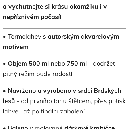
a vychutnejte si krásu okamžiku i v
nepříznivém počasí!
• Termolahev
s autorským akvarelovým
motivem
•
Objem 500 ml
nebo
750 ml
- dodržet
pitný režim bude radost!
•
Navrženo a vyrobeno v
srdci Brdských
lesů
- od prvního tahu štětcem, přes potisk
lahve , až po finální zabalení
• Baleno v malované
dárkové krabičce