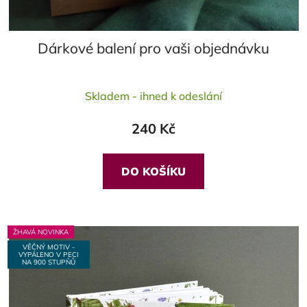
Dárkové balení pro vaši objednávku
Skladem - ihned k odeslání
240 Kč
DO KOŠÍKU
ŽHAVÁ NOVINKA
VĚČNÝ MOTIV -
VYPÁLENO V PECI
NA 900 STUPŇŮ