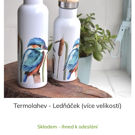
Termolahev - Ledňáček (více velikostí)
Průměrné
Skladem - ihned k odeslání
hodnocení
produktu