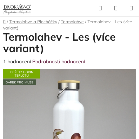
Přejít
Hledat
NÁKUP
na
obsah
KOŠÍK
Domů
/
Termolahve a Plecháčky
/
Termolahve
/
Termolahev - Les (více
variant)
Termolahev - Les (více
variant)
Průměrné
1 hodnocení
Podrobnosti hodnocení
hodnocení
DRŽÍ 12 HODIN
TEPLOTU!
produktu
DÁREK PRO MUŽE
je
5,0
z
5
hvězdiček.