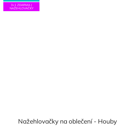
3+1 ZDARMA |
NAŽEHLOVAČKY
Nažehlovačky na oblečení - Houby
Průměrné