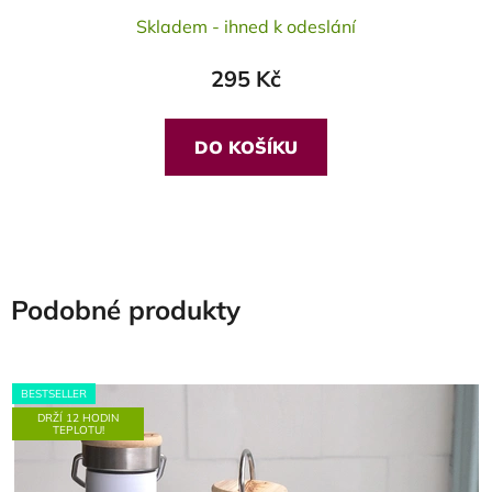
Skladem - ihned k odeslání
hodnocení
produktu
295 Kč
je
5,0
z
DO KOŠÍKU
5
hvězdiček.
Podobné produkty
BESTSELLER
DRŽÍ 12 HODIN
TEPLOTU!