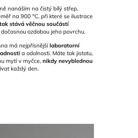
ně nanáším na čistý bílý střep,
měř na 900 °C, při které se ilustrace
tak stává věčnou součástí
n dočasnou ozdobou jeho povrchu.
na má nejpřísnější
laboratorní
vadnosti
a odolnosti. Máte tak jistotu,
mu mytí v myčce,
nikdy nevyblednou
ívat každý den.