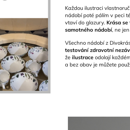
Každou ilustraci vlastnoruč
nádobí poté pálím v peci té
vtaví do glazury.
Krása se 
samotného nádobí
, ne je
Všechno nádobí z Divokrás
testování zdravotní nezá
že
ilustrace
odolají každé
a bez obav je můžete použ