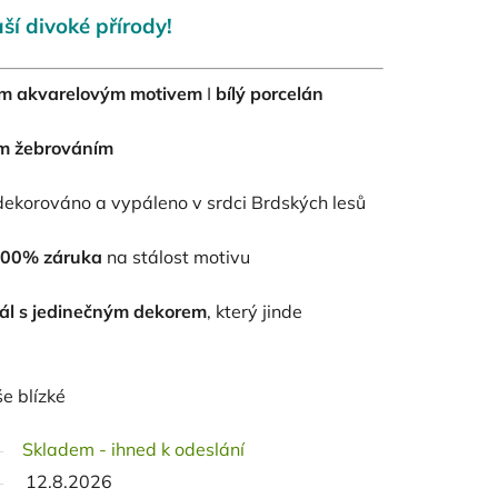
ší divoké přírody!
kým akvarelovým motivem
I
bílý porcelán
m žebrováním
ekorováno a vypáleno v srdci Brdských lesů
00% záruka
na stálost motivu
nál s jedinečným dekorem
, který jinde
e blízké
Skladem - ihned k odeslání
12.8.2026