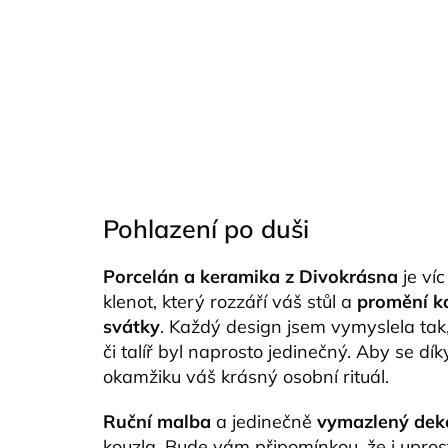
Pohlazení po duši
Porcelán a keramika z Divokrásna
je víc
klenot, který rozzáří váš stůl a
promění k
svátky
. Každý design jsem vymyslela tak
či talíř byl naprosto jedinečný. Aby se dí
okamžiku váš krásný osobní rituál.
Ruční malba
a jedinečně
vymazlený dek
kouzla. Bude vám připomínkou, že i upros