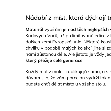
Nádobí z míst, která dýchají t
Materiál
vybírám jen
od těch nejlepších
Karlových Varů, až po limitované edice z 
dalších zemí Evropské unie. Některé kou
chvilku v podobě malých kolekcí, jiné si z
námi zůstanou déle. Ale jistota je vždy j
který přežije celé generace
.
Každý motiv maluji i aplikuji já sama, a 
dávám slib, že vám porcelán vydrží tak d
budete chtít dělat místo u vašeho stolu.