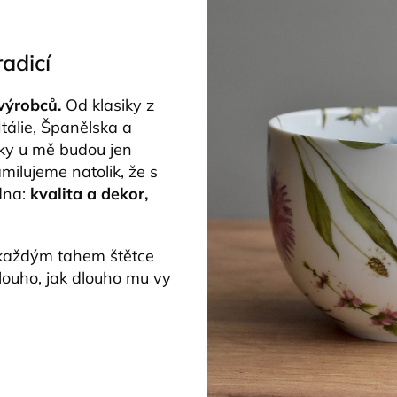
radicí
 výrobců.
Od klasiky z
Itálie, Španělska a
sky u mě budou jen
amilujeme natolik, že s
edna:
kvalita a dekor,
s každým tahem štětce
louho, jak dlouho mu vy