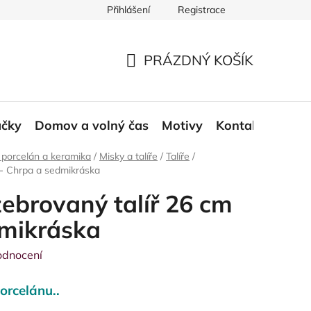
Přihlášení
Registrace
ace a odstoupení od smlouvy
Moje objednávka
PRÁZDNÝ KOŠÍK
NÁKUPNÍ
KOŠÍK
áčky
Domov a volný čas
Motivy
Kontakt
Blog
 porcelán a keramika
/
Misky a talíře
/
Talíře
/
 - Chrpa a sedmikráska
ebrovaný talíř 26 cm
dmikráska
odnocení
orcelánu..