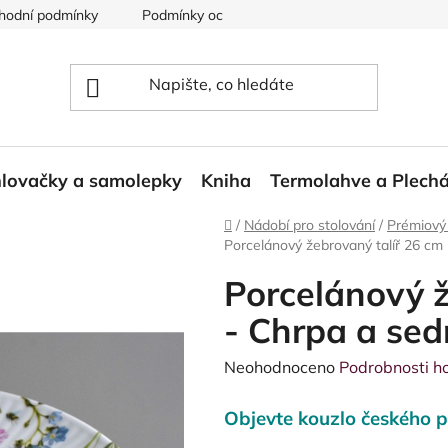
hodní podmínky
Podmínky ochrany osobních údajů
Reklam
lovačky a samolepky
Kniha
Termolahve a Plech
Domů
/
Nádobí pro stolování
/
Prémiový
Porcelánový žebrovaný talíř 26 cm
Porcelánový ž
- Chrpa a se
Průměrné
Neohodnoceno
Podrobnosti h
hodnocení
Objevte kouzlo českého p
produktu
je