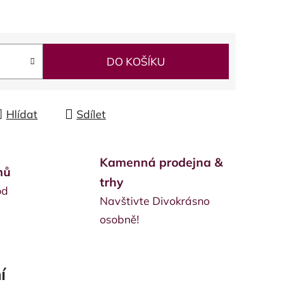
DO KOŠÍKU
Hlídat
Sdílet
Kamenná prodejna &
nů
trhy
od
Navštivte Divokrásno
osobně!
í