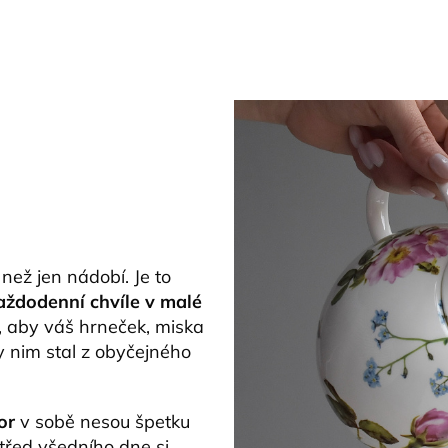
 než jen nádobí. Je to
aždodenní chvíle v malé
, aby váš hrneček, miska
ky nim stal z obyčejného
or
v sobě nesou špetku
třed všedního dne si