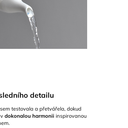
sledního detailu
jsem testovala a přetvářela, dokud
 v
dokonalou harmonii
inspirovanou
nem.