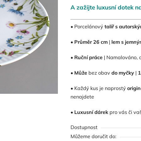
A zažijte luxusní dotek na
0,0
z
5
• Porcelánový
talíř s autors
hvězdiček.
•
Průměr 26 cm
|
lem s jemný
•
Ruční práce
| Namalováno, d
•
Může
bez obav
do myčky
|
1
• Každý kus je naprostý
origi
nenajdete
•
Luxusní dárek
pro vás či vaš
Dostupnost
Můžeme doručit do: