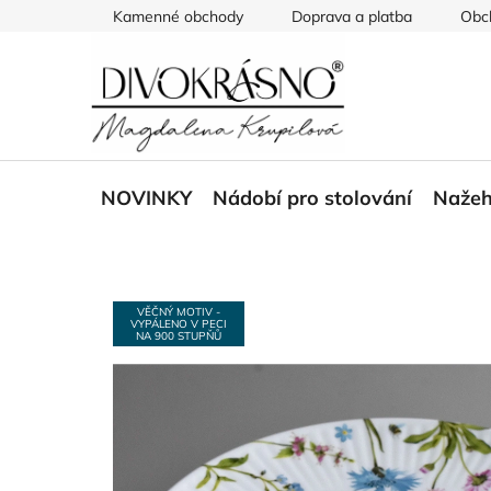
Přejít
Kamenné obchody
Doprava a platba
Obc
na
obsah
NOVINKY
Nádobí pro stolování
Nažeh
VĚČNÝ MOTIV -
VYPÁLENO V PECI
NA 900 STUPŇŮ