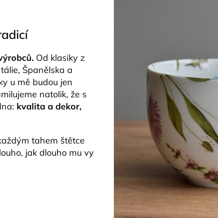
radicí
 výrobců.
Od klasiky z
Itálie, Španělska a
sky u mě budou jen
amilujeme natolik, že s
edna:
kvalita a dekor,
s každým tahem štětce
louho, jak dlouho mu vy