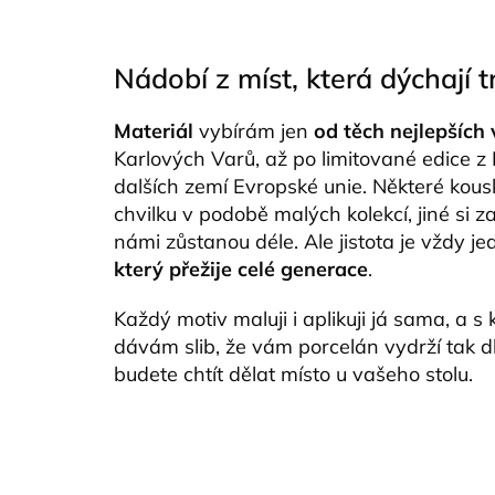
Nádobí z míst, která dýchají t
Materiál
vybírám jen
od těch nejlepších
Karlových Varů, až po limitované edice z 
dalších zemí Evropské unie. Některé kou
chvilku v podobě malých kolekcí, jiné si z
námi zůstanou déle. Ale jistota je vždy j
který přežije celé generace
.
Každý motiv maluji i aplikuji já sama, a 
dávám slib, že vám porcelán vydrží tak d
budete chtít dělat místo u vašeho stolu.