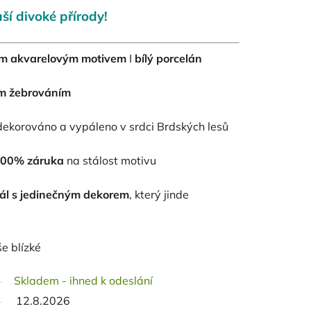
ší divoké přírody!
kým akvarelovým motivem
I
bílý porcelán
m žebrováním
ekorováno a vypáleno v srdci Brdských lesů
00% záruka
na stálost motivu
nál s jedinečným dekorem
, který jinde
e blízké
Skladem - ihned k odeslání
12.8.2026