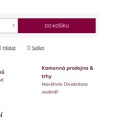
DO KOŠÍKU
Hlídat
Sdílet
Kamenná prodejna &
nů
trhy
od
Navštivte Divokrásno
osobně!
í