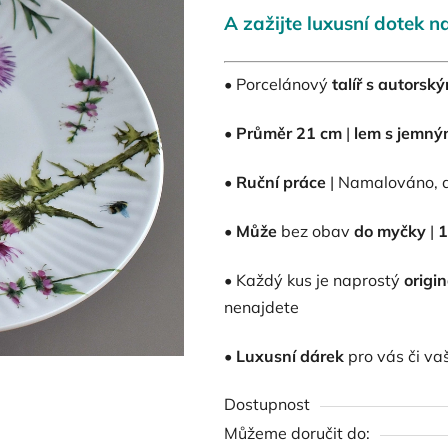
A zažijte luxusní dotek na
0,0
z
5
• Porcelánový
talíř s autors
hvězdiček.
•
Průměr 21 cm
|
lem s jemný
•
Ruční práce
| Namalováno, d
•
Může
bez obav
do myčky
|
1
• Každý kus je naprostý
origi
nenajdete
•
Luxusní dárek
pro vás či vaš
Dostupnost
Můžeme doručit do: