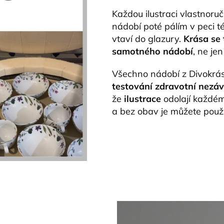
Každou ilustraci vlastnoruč
nádobí poté pálím v peci té
vtaví do glazury.
Krása se 
samotného nádobí
, ne je
Všechno nádobí z Divokrás
testování zdravotní nezá
že
ilustrace
odolají každé
a bez obav je můžete použ