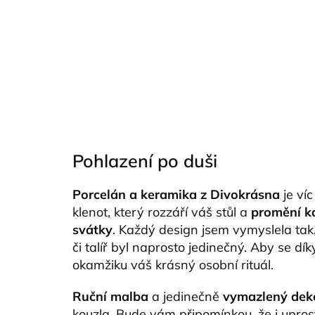
Pohlazení po duši
Porcelán a keramika z Divokrásna
je víc
klenot, který rozzáří váš stůl a
promění k
svátky
. Každý design jsem vymyslela tak
či talíř byl naprosto jedinečný. Aby se dí
okamžiku váš krásný osobní rituál.
Ruční malba
a jedinečně
vymazlený dek
kouzla. Bude vám připomínkou, že i upros