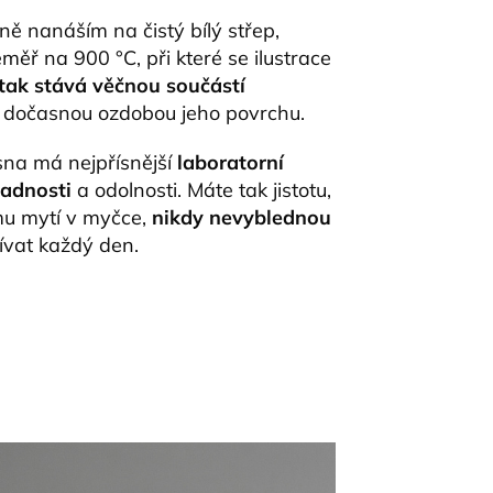
ně nanáším na čistý bílý střep,
měř na 900 °C, při které se ilustrace
tak stává věčnou součástí
n dočasnou ozdobou jeho povrchu.
na má nejpřísnější
laboratorní
vadnosti
a odolnosti. Máte tak jistotu,
mu mytí v myčce,
nikdy nevyblednou
ívat každý den.