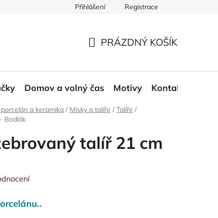
Přihlášení
Registrace
ace a odstoupení od smlouvy
Moje objednávka
PRÁZDNÝ KOŠÍK
NÁKUPNÍ
KOŠÍK
áčky
Domov a volný čas
Motivy
Kontakt
Blog
 porcelán a keramika
/
Misky a talíře
/
Talíře
/
 - Bodlák
ebrovaný talíř 21 cm
odnocení
orcelánu..