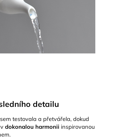
sledního detailu
jsem testovala a přetvářela, dokud
 v
dokonalou harmonii
inspirovanou
nem.