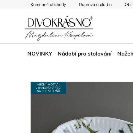
Přejít
Kamenné obchody
Doprava a platba
Obc
na
obsah
NOVINKY
Nádobí pro stolování
Nažeh
VĚČNÝ MOTIV -
VYPÁLENO V PECI
NA 900 STUPŇŮ