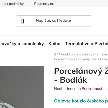
hodní podmínky
Podmínky ochrany osobních údajů
Reklam
lovačky a samolepky
Kniha
Termolahve a Plech
Domů
/
Nádobí pro stolování
/
Prémiový
Porcelánový žebrovaný talíř 21 cm
Porcelánový ž
- Bodlák
Průměrné
Neohodnoceno
Podrobnosti h
hodnocení
Objevte kouzlo českého p
produktu
je