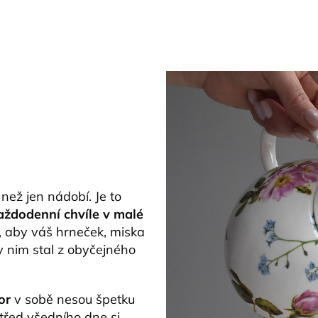
 než jen nádobí. Je to
aždodenní chvíle v malé
, aby váš hrneček, miska
ky nim stal z obyčejného
or
v sobě nesou špetku
třed všedního dne si