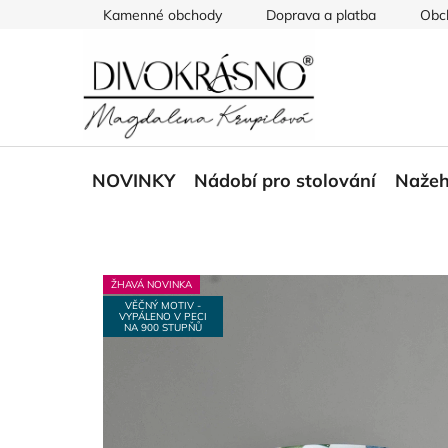
Přejít
Kamenné obchody
Doprava a platba
Obc
na
obsah
NOVINKY
Nádobí pro stolování
Nažeh
ŽHAVÁ NOVINKA
VĚČNÝ MOTIV -
VYPÁLENO V PECI
NA 900 STUPŇŮ