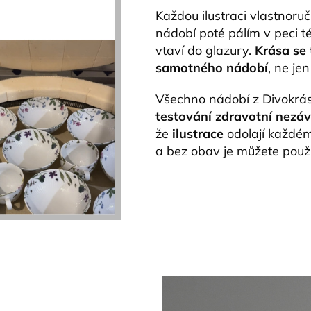
Každou ilustraci vlastnoruč
nádobí poté pálím v peci té
vtaví do glazury.
Krása se 
samotného nádobí
, ne je
Všechno nádobí z Divokrás
testování zdravotní nezá
že
ilustrace
odolají každé
a bez obav je můžete použ