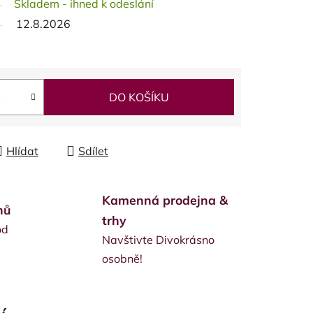
Skladem - ihned k odeslání
12.8.2026
DO KOŠÍKU
Hlídat
Sdílet
Kamenná prodejna &
nů
trhy
od
Navštivte Divokrásno
osobně!