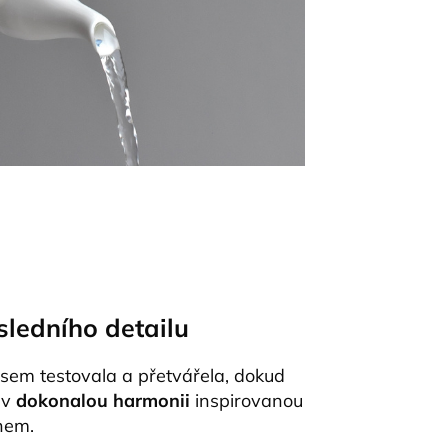
sledního detailu
jsem testovala a přetvářela, dokud
 v
dokonalou harmonii
inspirovanou
nem.