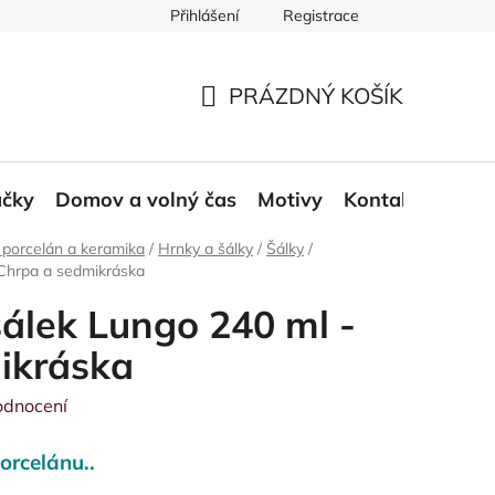
Přihlášení
Registrace
ace a odstoupení od smlouvy
Moje objednávka
PRÁZDNÝ KOŠÍK
NÁKUPNÍ
KOŠÍK
áčky
Domov a volný čas
Motivy
Kontakt
Blog
 porcelán a keramika
/
Hrnky a šálky
/
Šálky
/
 Chrpa a sedmikráska
álek Lungo 240 ml -
ikráska
odnocení
orcelánu..