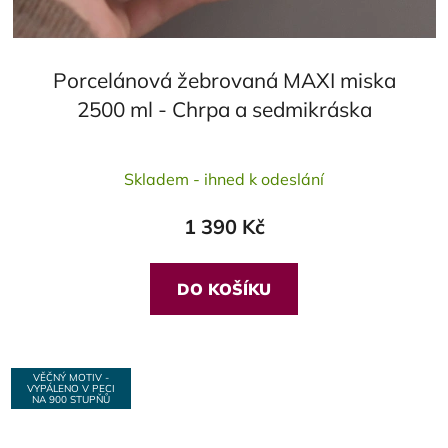
Porcelánová žebrovaná MAXI miska
2500 ml - Chrpa a sedmikráska
Průměrné
Skladem - ihned k odeslání
hodnocení
produktu
1 390 Kč
je
5,0
z
DO KOŠÍKU
5
hvězdiček.
VĚČNÝ MOTIV -
VYPÁLENO V PECI
NA 900 STUPŇŮ