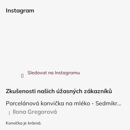
Instagram
Sledovat na Instagramu
Zkušenosti našich úžasných zákazníků
Porcelánová konvička na mléko - Sedmikráska
Ilona Gregorová
|
Hodnocení produktu je 5 z 5 hvězdiček.
Konvička je krásná.