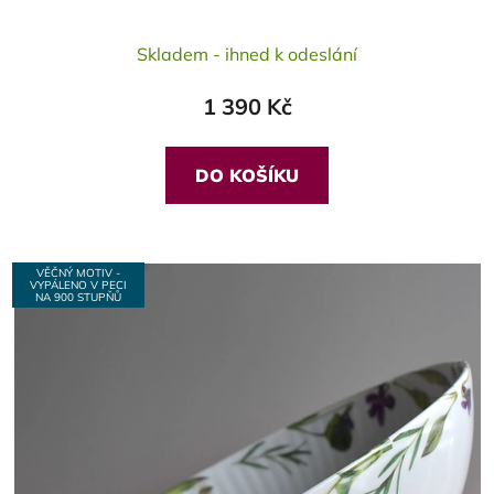
Skladem - ihned k odeslání
1 390 Kč
DO KOŠÍKU
VĚČNÝ MOTIV -
VYPÁLENO V PECI
NA 900 STUPŇŮ