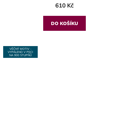
610 Kč
DO KOŠÍKU
VĚČNÝ MOTIV -
VYPÁLENO V PECI
NA 900 STUPŇŮ