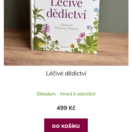
Léčivé dědictví
Průměrné
Skladem - ihned k odeslání
hodnocení
produktu
499 Kč
je
5,0
z
DO KOŠÍKU