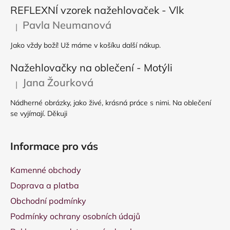
REFLEXNÍ vzorek nažehlovaček - Vlk
Pavla Neumanová
|
Hodnocení produktu je 5 z 5 hvězdiček.
Jako vždy boží! Už máme v košíku další nákup.
Nažehlovačky na oblečení - Motýli
Jana Žourková
|
Hodnocení produktu je 5 z 5 hvězdiček.
Nádherné obrázky, jako živé, krásná práce s nimi. Na oblečení
se vyjímají. Děkuji
Informace pro vás
Kamenné obchody
Doprava a platba
Obchodní podmínky
Podmínky ochrany osobních údajů