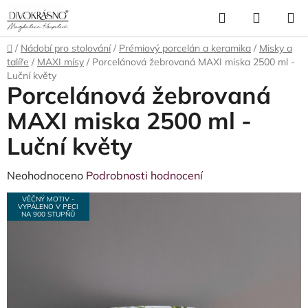
Přejít
Hledat
NÁKUP
na
obsah
KOŠÍK
Domů
/
Nádobí pro stolování
/
Prémiový porcelán a keramika
/
Misky a
talíře
/
MAXI mísy
/
Porcelánová žebrovaná MAXI miska 2500 ml -
Luční květy
Porcelánová žebrovaná
MAXI miska 2500 ml -
Luční květy
Průměrné
Neohodnoceno
Podrobnosti hodnocení
hodnocení
VĚČNÝ MOTIV -
VYPÁLENO V PECI
produktu
NA 900 STUPŇŮ
je
0,0
z
5
hvězdiček.