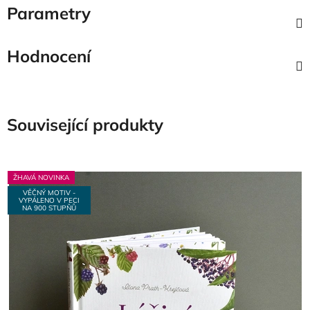
Parametry
Hodnocení
Související produkty
ŽHAVÁ NOVINKA
VĚČNÝ MOTIV -
VYPÁLENO V PECI
NA 900 STUPŇŮ