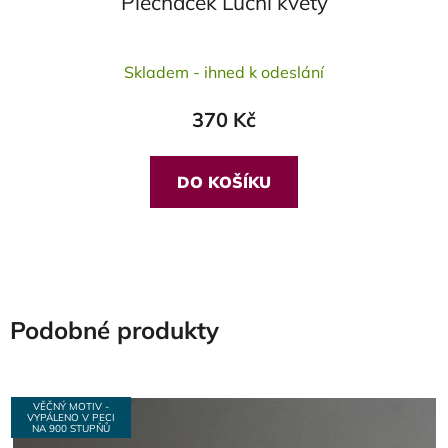
Plecháček Luční květy
Skladem - ihned k odeslání
370 Kč
DO KOŠÍKU
Podobné produkty
VĚČNÝ MOTIV -
VYPÁLENO V PECI
NA 900 STUPŇŮ