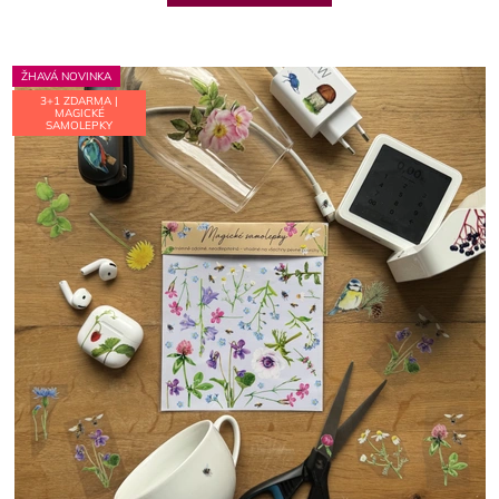
5
hvězdiček.
ŽHAVÁ NOVINKA
3+1 ZDARMA |
MAGICKÉ
SAMOLEPKY