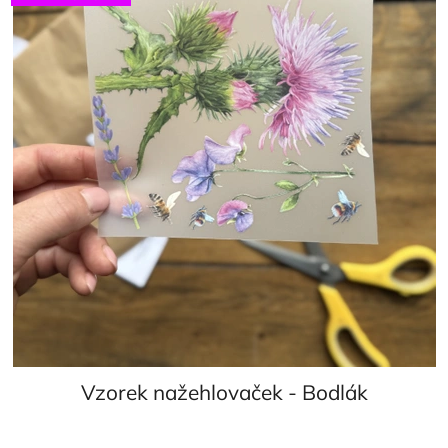
Vzorek nažehlovaček - Bodlák
Průměrné