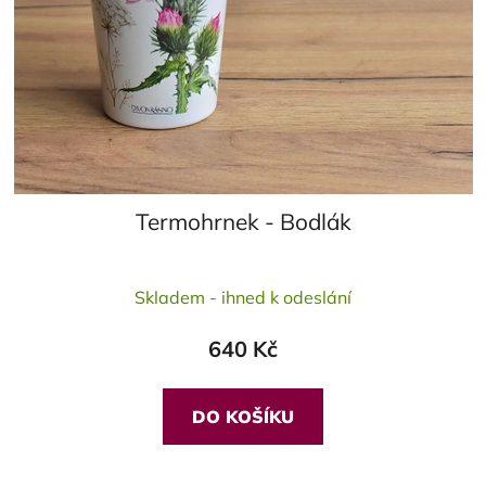
Termohrnek - Bodlák
Průměrné
Skladem - ihned k odeslání
hodnocení
produktu
640 Kč
je
5,0
z
DO KOŠÍKU
5
hvězdiček.