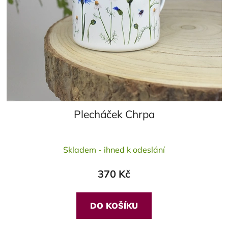
Plecháček Chrpa
Průměrné
Skladem - ihned k odeslání
hodnocení
produktu
370 Kč
je
5,0
z
DO KOŠÍKU
5