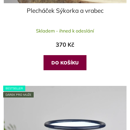
Plecháček Sýkorka a vrabec
Průměrné
Skladem - ihned k odeslání
hodnocení
produktu
370 Kč
je
5,0
z
DO KOŠÍKU
5
hvězdiček.
BESTSELLER
DÁREK PRO MUŽE