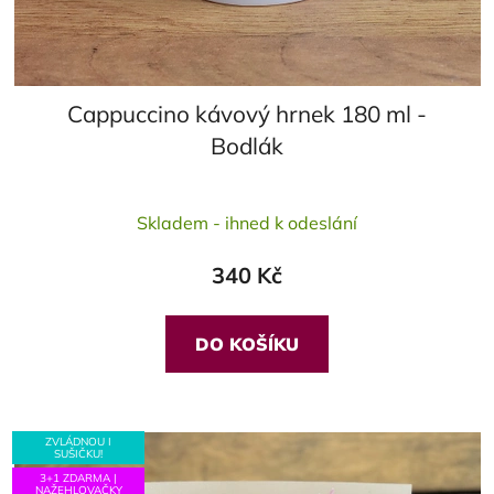
Cappuccino kávový hrnek 180 ml -
Bodlák
Průměrné
Skladem - ihned k odeslání
hodnocení
produktu
340 Kč
je
5,0
z
DO KOŠÍKU
5
hvězdiček.
ZVLÁDNOU I
SUŠIČKU!
3+1 ZDARMA |
NAŽEHLOVAČKY