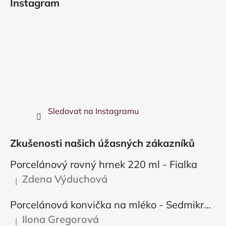
Instagram
Sledovat na Instagramu
Zkušenosti našich úžasných zákazníků
Porcelánový rovný hrnek 220 ml - Fialka
Zdena Výduchová
|
Hodnocení produktu je 5 z 5 hvězdiček.
Porcelánová konvička na mléko - Sedmikráska
Ilona Gregorová
|
Hodnocení produktu je 5 z 5 hvězdiček.