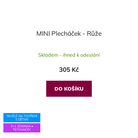
MINI Plecháček - Růže
Skladem - ihned k odeslání
305 Kč
DO KOŠÍKU
SKVĚLÉ NA TVOŘENÍ
S DĚTMI!
3+1 ZDARMA •
TETOVAČKY