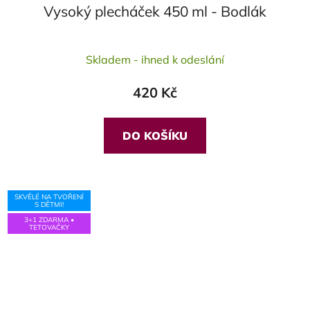
Vysoký plecháček 450 ml - Bodlák
Průměrné
Skladem - ihned k odeslání
hodnocení
produktu
420 Kč
je
5,0
z
DO KOŠÍKU
5
hvězdiček.
SKVĚLÉ NA TVOŘENÍ
S DĚTMI!
3+1 ZDARMA •
TETOVAČKY