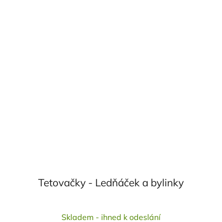
Tetovačky - Ledňáček a bylinky
Průměrné
Skladem - ihned k odeslání
hodnocení