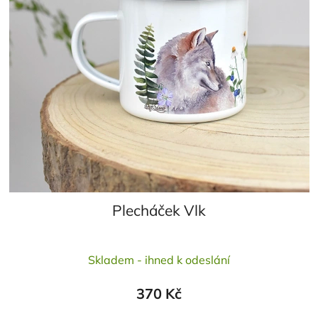
Plecháček Vlk
Průměrné
Skladem - ihned k odeslání
hodnocení
produktu
370 Kč
je
5,0