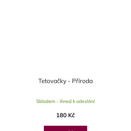
Tetovačky - Příroda
Průměrné
Skladem - ihned k odeslání
hodnocení
produktu
180 Kč
je
5,0