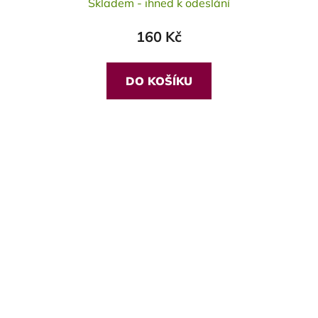
Skladem - ihned k odeslání
hodnocení
produktu
160 Kč
je
5,0
z
DO KOŠÍKU
5
hvězdiček.