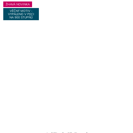
ŽHAVÁ NOVINKA
VĚČNÝ MOTIV -
VYPÁLENO V PECI
NA 900 STUPŇŮ