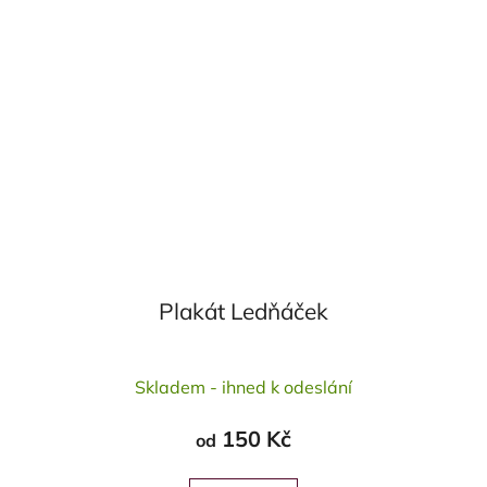
Plakát Ledňáček
Průměrné
Skladem - ihned k odeslání
hodnocení
produktu
150 Kč
od
je
5,0