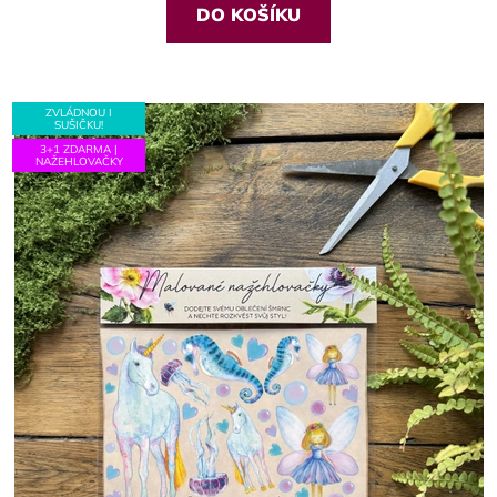
DO KOŠÍKU
ZVLÁDNOU I
SUŠIČKU!
3+1 ZDARMA |
NAŽEHLOVAČKY