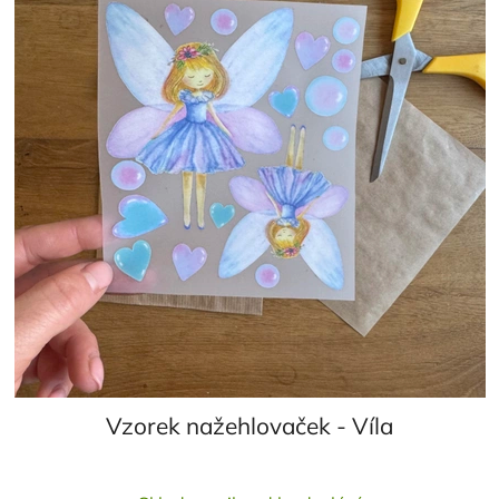
Vzorek nažehlovaček - Víla
Průměrné