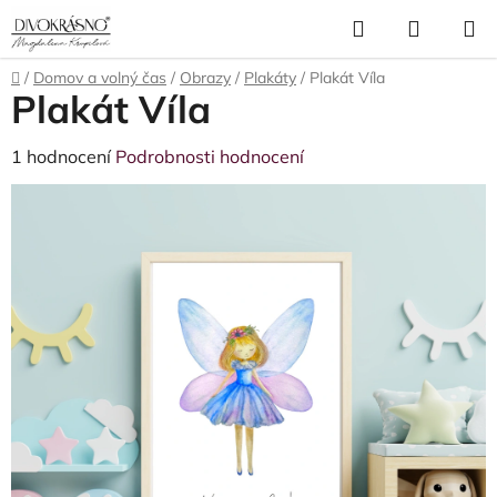
Přejít
Hledat
NÁKUP
na
obsah
KOŠÍK
Domů
/
Domov a volný čas
/
Obrazy
/
Plakáty
/
Plakát Víla
Plakát Víla
Průměrné
1 hodnocení
Podrobnosti hodnocení
hodnocení
produktu
je
5,0
z
5
hvězdiček.