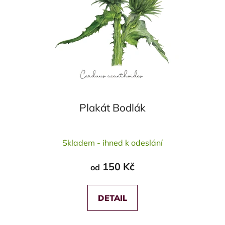
Plakát Bodlák
Průměrné
Skladem - ihned k odeslání
hodnocení
produktu
150 Kč
od
je
5,0
z
DETAIL
5
hvězdiček.