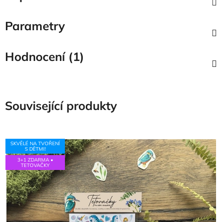
Parametry
Hodnocení (1)
Související produkty
SKVĚLÉ NA TVOŘENÍ
S DĚTMI!
3+1 ZDARMA •
TETOVAČKY