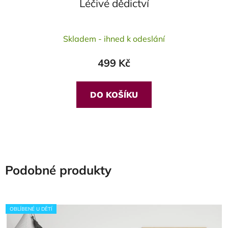
Léčivé dědictví
Průměrné
Skladem - ihned k odeslání
hodnocení
produktu
499 Kč
je
5,0
z
DO KOŠÍKU
5
hvězdiček.
Podobné produkty
OBLÍBENÉ U DĚTÍ