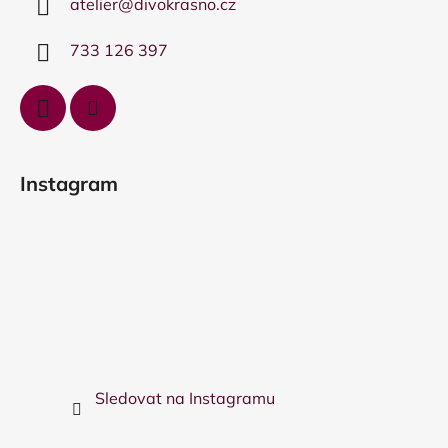
atelier
@
divokrasno.cz
t
í
733 126 397
Instagram
Sledovat na Instagramu