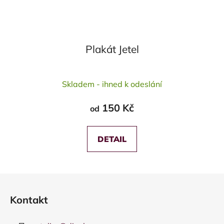
Plakát Jetel
Průměrné
Skladem - ihned k odeslání
hodnocení
produktu
150 Kč
od
je
5,0
z
DETAIL
5
hvězdiček.
Z
á
Kontakt
p
a