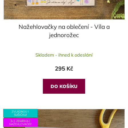
Nažehlovačky na oblečení - Víla a
jednorožec
Průměrné
Skladem - ihned k odeslání
hodnocení
produktu
295 Kč
je
5,0
z
DO KOŠÍKU
5
hvězdiček.
ZVLÁDNOU I
SUŠIČKU!
3+1 ZDARMA |
NAŽEHLOVAČKY