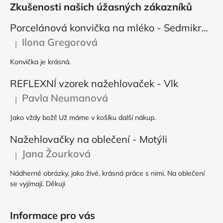
Zkušenosti našich úžasných zákazníků
Porcelánová konvička na mléko - Sedmikráska
Ilona Gregorová
|
Hodnocení produktu je 5 z 5 hvězdiček.
Konvička je krásná.
REFLEXNÍ vzorek nažehlovaček - Vlk
Pavla Neumanová
|
Hodnocení produktu je 5 z 5 hvězdiček.
Jako vždy boží! Už máme v košíku další nákup.
Nažehlovačky na oblečení - Motýli
Jana Žourková
|
Hodnocení produktu je 5 z 5 hvězdiček.
Nádherné obrázky, jako živé, krásná práce s nimi. Na oblečení
se vyjímají. Děkuji
Informace pro vás