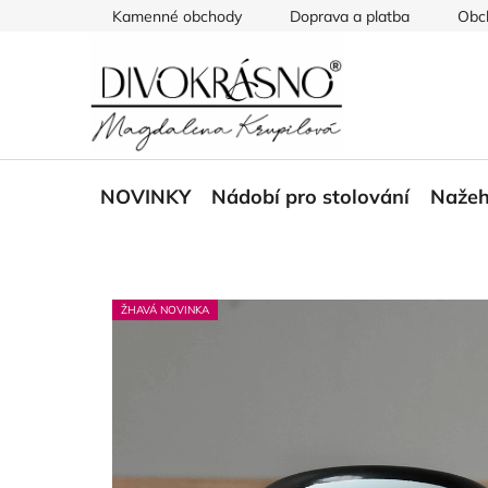
Přejít
Kamenné obchody
Doprava a platba
Obc
na
obsah
NOVINKY
Nádobí pro stolování
Nažeh
ŽHAVÁ NOVINKA