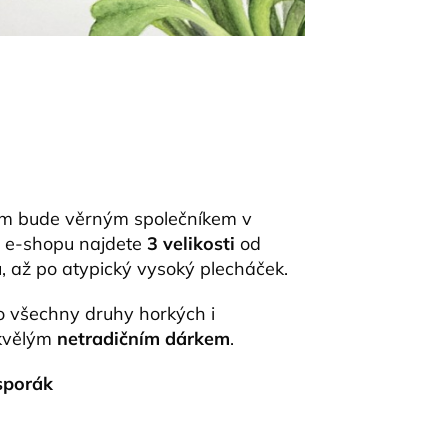
m bude věrným společníkem v
 e-shopu najdete
3 velikosti
od
u, až po atypický vysoký plecháček.
 všechny druhy horkých i
skvělým
netradičním dárkem
.
 sporák