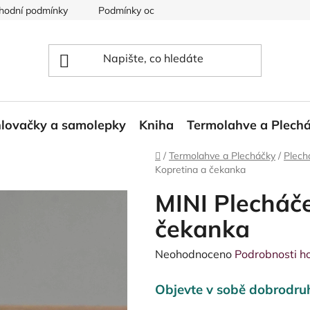
hodní podmínky
Podmínky ochrany osobních údajů
Reklam
lovačky a samolepky
Kniha
Termolahve a Plech
Domů
/
Termolahve a Plecháčky
/
Plech
Kopretina a čekanka
MINI Plecháče
čekanka
Průměrné
Neohodnoceno
Podrobnosti h
hodnocení
Objevte v sobě dobrodruh
produktu
je