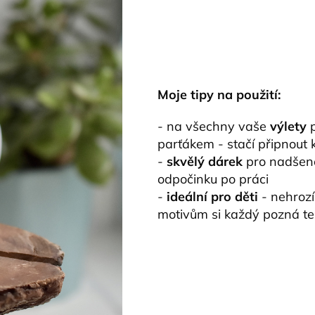
Moje tipy na použití:
- na všechny vaše
výlety
p
parťákem - stačí připnout 
-
skvělý dárek
pro nadšené 
odpočinku po práci
-
ideální pro děti
- nehrozí
motivům si každý pozná te