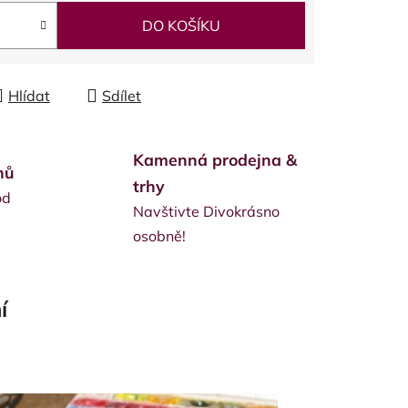
DO KOŠÍKU
Hlídat
Sdílet
Kamenná prodejna &
nů
trhy
od
Navštivte Divokrásno
osobně!
í