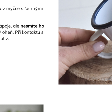
k v myčce s šetrnými
ápoje, ale
nesmíte ho
 oheň. Při kontaktu s
tiv.