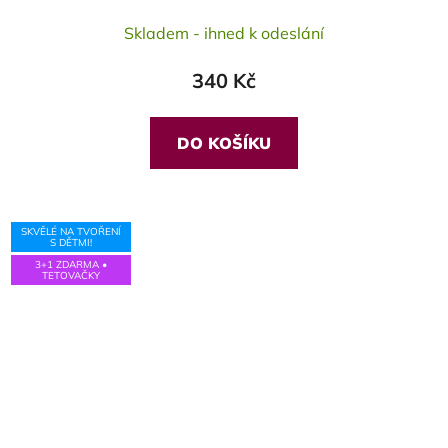
Skladem - ihned k odeslání
340 Kč
DO KOŠÍKU
SKVĚLÉ NA TVOŘENÍ
S DĚTMI!
3+1 ZDARMA •
TETOVAČKY