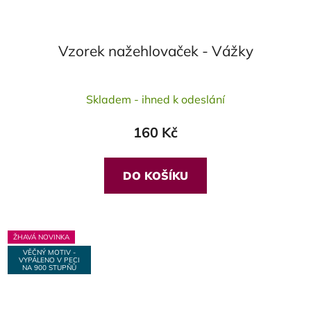
Vzorek nažehlovaček - Vážky
Skladem - ihned k odeslání
160 Kč
DO KOŠÍKU
ŽHAVÁ NOVINKA
VĚČNÝ MOTIV -
VYPÁLENO V PECI
NA 900 STUPŇŮ