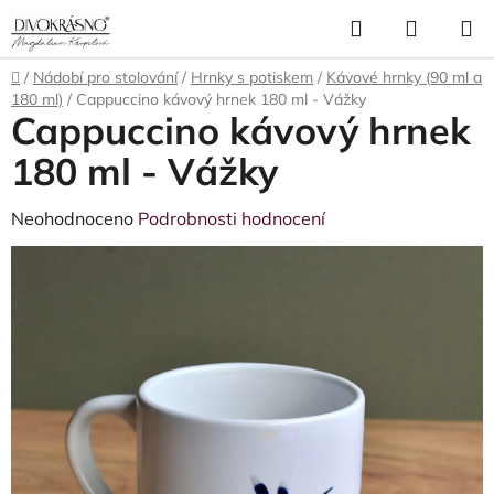
Přejít
Hledat
NÁKUP
na
obsah
KOŠÍK
Domů
/
Nádobí pro stolování
/
Hrnky s potiskem
/
Kávové hrnky (90 ml a
180 ml)
/
Cappuccino kávový hrnek 180 ml - Vážky
Cappuccino kávový hrnek
180 ml - Vážky
Průměrné
Neohodnoceno
Podrobnosti hodnocení
hodnocení
produktu
je
0,0
z
5
hvězdiček.