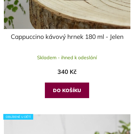
Cappuccino kávový hrnek 180 ml - Jelen
Průměrné
Skladem - ihned k odeslání
hodnocení
produktu
340 Kč
je
5,0
z
DO KOŠÍKU
5
hvězdiček.
OBLÍBENÉ U DĚTÍ