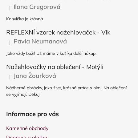
Ilona Gregorová
|
Hodnocení produktu je 5 z 5 hvězdiček.
Konvička je krásná.
REFLEXNÍ vzorek nažehlovaček - Vlk
Pavla Neumanová
|
Hodnocení produktu je 5 z 5 hvězdiček.
Jako vždy boží! Už máme v košíku další nákup.
Nažehlovačky na oblečení - Motýli
Jana Žourková
|
Hodnocení produktu je 5 z 5 hvězdiček.
Nádherné obrázky, jako živé, krásná práce s nimi. Na oblečení
se vyjímají. Děkuji
Informace pro vás
Kamenné obchody
Doprava a platba