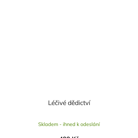
Léčivé dědictví
Průměrné
Skladem - ihned k odeslání
hodnocení
produktu