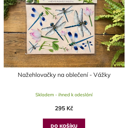
Nažehlovačky na oblečení - Vážky
Průměrné
Skladem - ihned k odeslání
hodnocení
produktu
295 Kč
je
5,0
z
DO KOŠÍKU