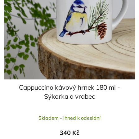
Cappuccino kávový hrnek 180 ml -
Sýkorka a vrabec
Průměrné
Skladem - ihned k odeslání
hodnocení
produktu
340 Kč
je