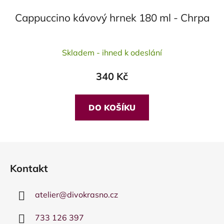
Cappuccino kávový hrnek 180 ml - Chrpa
Průměrné
Skladem - ihned k odeslání
hodnocení
produktu
340 Kč
je
5,0
z
DO KOŠÍKU
5
hvězdiček.
Z
á
Kontakt
p
a
atelier
@
divokrasno.cz
t
í
733 126 397